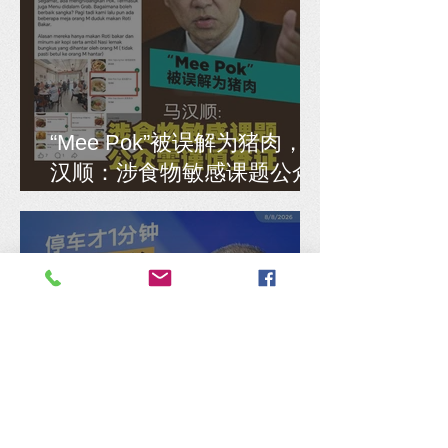
“Mee Pok”被误解为猪肉，马
汉顺：涉食物敏感课题公众
需谨慎查证
停车才1分钟就开罚单，陈德