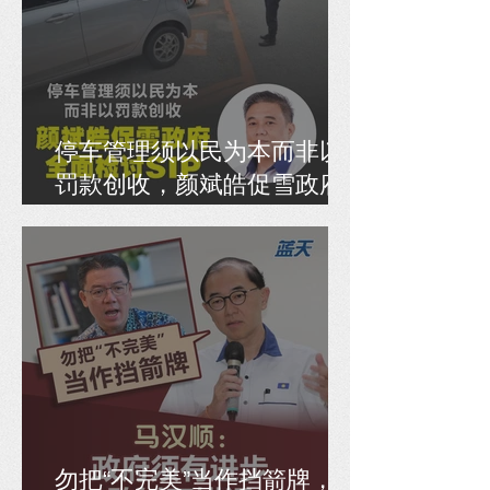
停车管理须以民为本而非以
罚款创收，颜斌皓促雪政府
全面检讨SIP
勿把“不完美”当作挡箭牌，马