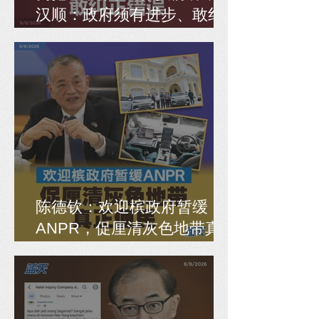
汉顺：政府须有进步、敢纠
正错误
陈德钦：欢迎槟政府暂缓
ANPR，促厘清灰色地带真
正便民