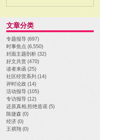
文章分类
专题报导
(697)
697 posts
时事焦点
(6,550)
6,550 posts
封面主题剖析
(32)
32 posts
好文共赏
(470)
470 posts
读者来函
(25)
25 posts
社区经营系列
(14)
14 posts
评时论政
(14)
14 posts
活动报导
(105)
105 posts
专访报导
(12)
12 posts
还原真相,拒绝造谣
(5)
5 posts
陈捷森
(0)
0 posts
经济
(0)
0 posts
王祺翔
(0)
0 posts