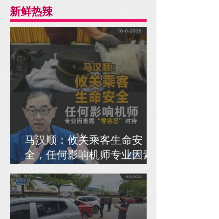
新鲜热辣
马汉顺：攸关乘客生命安
全，任何影响机师专业因素
需“零容忍”对待