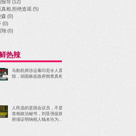
访报导
(12)
12 posts
原真相,拒绝造谣
(5)
5 posts
捷森
(0)
0 posts
济
(0)
0 posts
祺翔
(0)
0 posts
鲜热辣
马航机师涉运毒印尼令人震
惊，胡国栋促政府彻查真相
人民选的是国会议员，不是
首相政治秘书，刘亚强促政
府须证明纳税人钱未沦为政
治工具