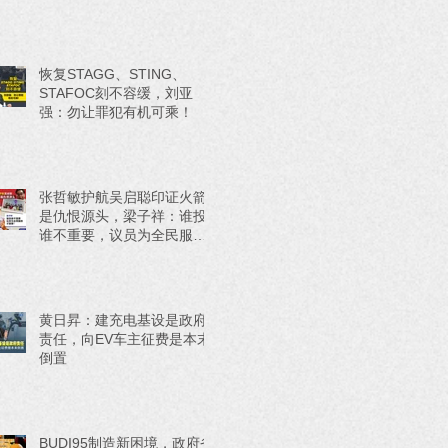
恢复STAGG、STING、
STAFOC刻不容缓，刘亚
强：勿让罪犯有机可乘！
张哲敏护航吴启聪印证火箭
是仇恨源头，梁子祥：谁投
谁不重要，议员为全民服务
才重要！
黄日昇：建充电基设是政府
责任，向EV车主征费是本末
倒置
BUDI95制造新困境，政府省