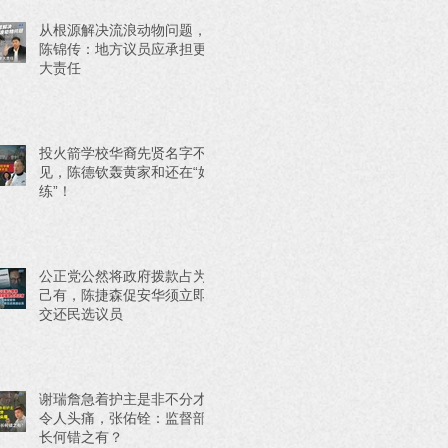
从根源解决流浪动物问题，
陈锦传：地方议员应承担更
大责任
投火箭学校华裔先贤名字不
见，陈德钦轰黄家和还在“好
练”！
公正党公然将政府拨款占为
己有，陈捷森促安华须立即
交还民选议员
谢瑞詹急着护主是非不分才
令人头痛，张佑铨：监督部
长何错之有？