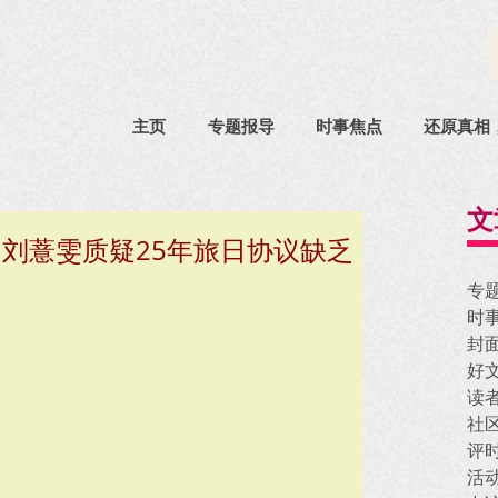
主页
专题报导
时事焦点
还原真相
文
刘薏雯质疑25年旅日协议缺乏
专
时
封
好
读
社
评
活