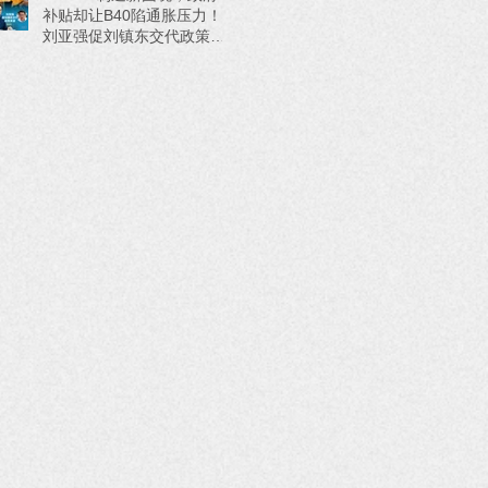
补贴却让B40陷通胀压力！
刘亚强促刘镇东交代政策来
源