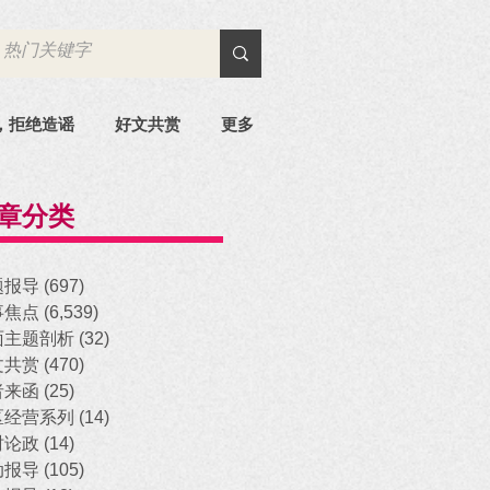
，拒绝造谣
好文共赏
更多
章分类
题报导
(697)
697 posts
事焦点
(6,539)
6,539 posts
面主题剖析
(32)
32 posts
文共赏
(470)
470 posts
者来函
(25)
25 posts
区经营系列
(14)
14 posts
时论政
(14)
14 posts
动报导
(105)
105 posts