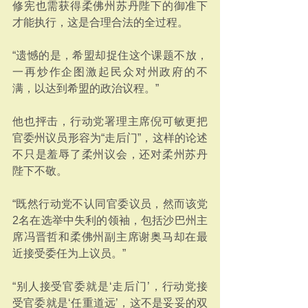
修宪也需获得柔佛州苏丹陛下的御准下
才能执行，这是合理合法的全过程。
“遗憾的是，希盟却捉住这个课题不放，
一再炒作企图激起民众对州政府的不
满，以达到希盟的政治议程。”
他也抨击，行动党署理主席倪可敏更把
官委州议员形容为“走后门”，这样的论述
不只是羞辱了柔州议会，还对柔州苏丹
陛下不敬。
“既然行动党不认同官委议员，然而该党
2名在选举中失利的领袖，包括沙巴州主
席冯晋哲和柔佛州副主席谢奥马却在最
近接受委任为上议员。”
“别人接受官委就是‘走后门’，行动党接
受官委就是‘任重道远’，这不是妥妥的双