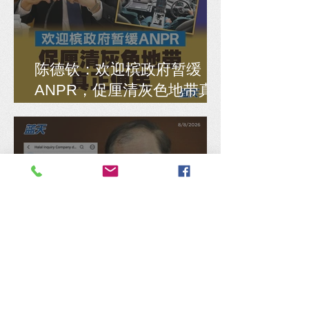
陈德钦：欢迎槟政府暂缓
ANPR，促厘清灰色地带真
正便民
“Mee Pok”被误解为猪肉，马
汉顺：涉食物敏感课题公众