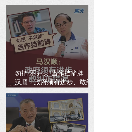
全面检讨SIP
勿把“不完美”当作挡箭牌，马
汉顺：政府须有进步、敢纠
正错误