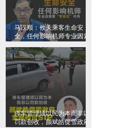
马汉顺：攸关乘客生命安
全，任何影响机师专业因素
需“零容忍”对待
停车管理须以民为本而非以
罚款创收，颜斌皓促雪政府