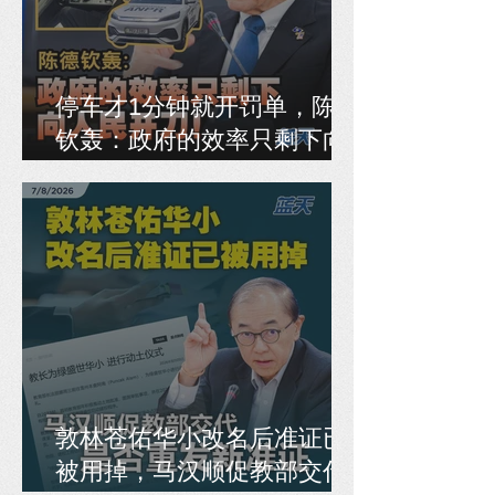
停车才1分钟就开罚单，陈德
钦轰：政府的效率只剩下向
人民开刀！
敦林苍佑华小改名后准证已
被用掉，马汉顺促教部交代