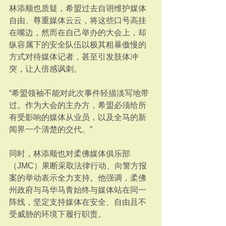
林添顺也质疑，希盟过去自诩维护媒体
自由、尊重媒体云云，将这些口号高挂
在嘴边，然而在自己举办的大会上，却
纵容属下的安全队伍以极其粗暴傲慢的
方式对待媒体记者，甚至引发肢体冲
突，让人倍感讽刺。
“希盟领袖不能对此次事件轻描淡写地带
过。作为大会的主办方，希盟必须给所
有受影响的媒体从业员，以及全马的新
闻界一个清楚的交代。”
同时，林添顺也对柔佛媒体俱乐部
（JMC）果断采取法律行动、向警方报
案的举动表示全力支持。他强调，柔佛
州政府与马华马青始终与媒体站在同一
阵线，坚定支持媒体在安全、自由且不
受威胁的环境下履行职责。