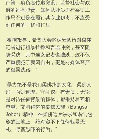
声筒，肩负着传递资讯、监督社会与政
府的神圣职责。媒体从业员进行采访工
作只不过是在履行其专业职责，不应受
到任何的干扰和打压。
“根据报导，希盟大会的保安队伍对媒体
记者进行粗暴推搡和言语冲突，甚至阻
挠采访，其中连女记者也遭殃，这不仅
严重侵犯了新闻自由，更是对媒体尊严
的粗暴践踏。”
“暴力绝不是我们柔佛州的文化，柔佛人
民一向讲道理、守礼仪、有素质，无论
是对待任何背景的群体，都秉持着互相
尊重、文明得体的柔佛民族（Bangsa 
Johor）精神。在柔佛这片讲求和谐与包
容的土地上，绝对容不下任何粗暴无
礼、野蛮恐吓的行为。”