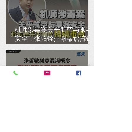
机师涉毒案关乎航空与乘客
安全，张佑铨抨谢瑞詹搞错
重点
张哲敏刻意混淆概念，马汉
顺：政治辩论应回归事实，