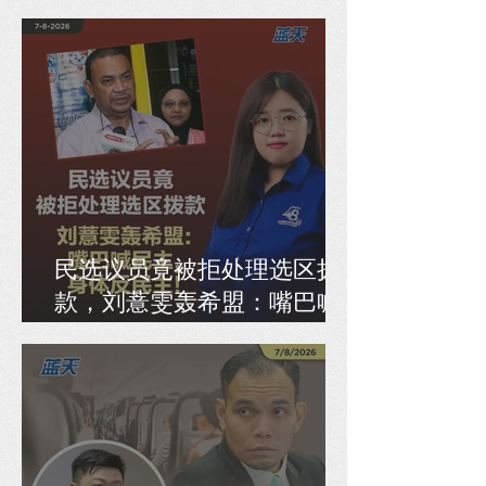
是否重发新准证
民选议员竟被拒处理选区拨
款，刘薏雯轰希盟：嘴巴喊
民主，身体反民主！