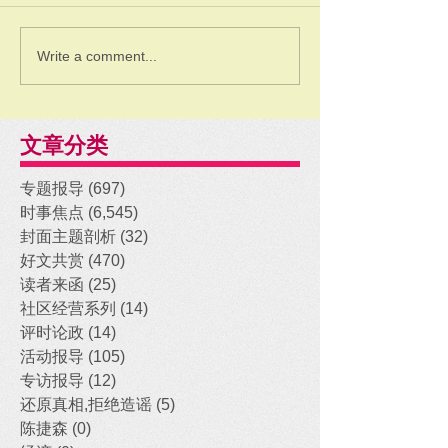
Write a comment...
文章分类
专题报导
(697)
697 posts
时事焦点
(6,545)
6,545 posts
封面主题剖析
(32)
32 posts
好文共赏
(470)
470 posts
读者来函
(25)
25 posts
社区经营系列
(14)
14 posts
评时论政
(14)
14 posts
活动报导
(105)
105 posts
专访报导
(12)
12 posts
还原真相,拒绝造谣
(5)
5 posts
陈捷森
(0)
0 posts