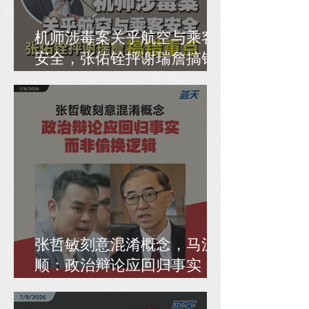
机师涉毒案关乎航空与乘客
安全，张佑铨抨谢瑞詹搞错
重点
张哲敏刻意混淆概念，马汉
顺：政治辩论应回归事实，
而非偷换逻辑