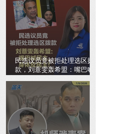
民选议员竟被拒处理选区拨
款，刘薏雯轰希盟：嘴巴喊
民主，身体反民主！