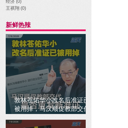
经济
(0)
0 posts
王祺翔
(0)
0 posts
新鲜热辣
敦林苍佑华小改名后准证已
被用掉，马汉顺促教部交代
是否重发新准证