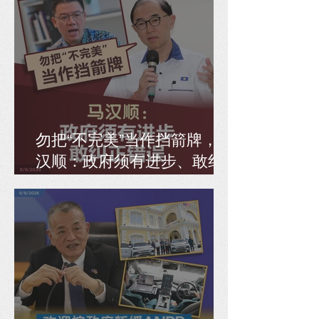
勿把“不完美”当作挡箭牌，马
汉顺：政府须有进步、敢纠
正错误