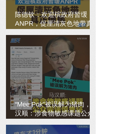
陈德钦：欢迎槟政府暂缓
ANPR，促厘清灰色地带真
正便民
“Mee Pok”被误解为猪肉，马
汉顺：涉食物敏感课题公众
需谨慎查证