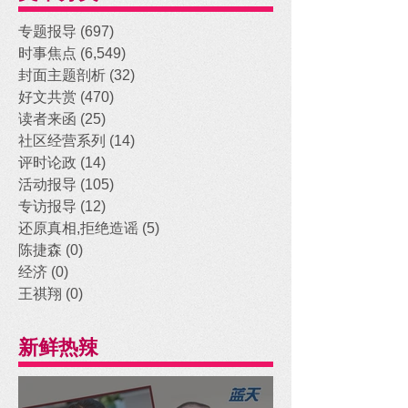
专题报导
(697)
697 posts
时事焦点
(6,549)
6,549 posts
封面主题剖析
(32)
32 posts
好文共赏
(470)
470 posts
读者来函
(25)
25 posts
社区经营系列
(14)
14 posts
评时论政
(14)
14 posts
活动报导
(105)
105 posts
专访报导
(12)
12 posts
还原真相,拒绝造谣
(5)
5 posts
陈捷森
(0)
0 posts
经济
(0)
0 posts
王祺翔
(0)
0 posts
新鲜热辣