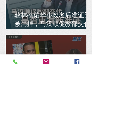
敦林苍佑华小改名后准证已
被用掉，马汉顺促教部交代
是否重发新准证
民选议员竟被拒处理选区拨
款，刘薏雯轰希盟：嘴巴喊
民主，身体反民主！