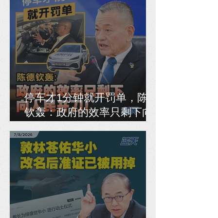
停车才1分钟就开罚单，陈德
钦轰：政府的效率只剩下向
人民开刀！