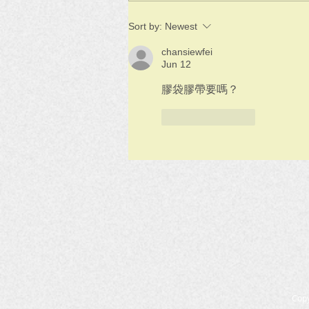
Sort by:
Newest
chansiewfei
Jun 12
膠袋膠帶要嗎？
Like
Reply
Cop