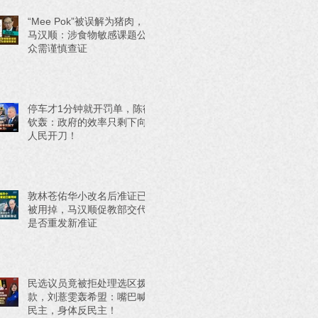
“Mee Pok”被误解为猪肉，
马汉顺：涉食物敏感课题公
众需谨慎查证
停车才1分钟就开罚单，陈德
钦轰：政府的效率只剩下向
人民开刀！
敦林苍佑华小改名后准证已
被用掉，马汉顺促教部交代
是否重发新准证
民选议员竟被拒处理选区拨
款，刘薏雯轰希盟：嘴巴喊
民主，身体反民主！