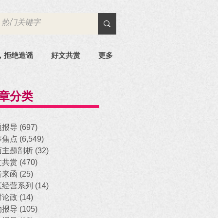
，拒绝造谣
好文共赏
更多
章分类
题报导
(697)
697 posts
事焦点
(6,549)
6,549 posts
面主题剖析
(32)
32 posts
文共赏
(470)
470 posts
者来函
(25)
25 posts
区经营系列
(14)
14 posts
时论政
(14)
14 posts
动报导
(105)
105 posts