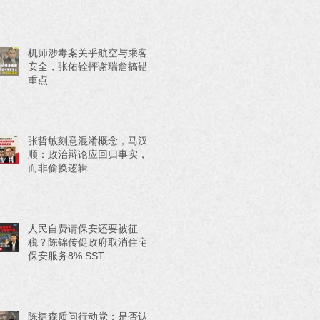
机师涉毒案关乎航空与乘客
安全，张佑铨抨谢瑞詹搞错
重点
张哲敏刻意混淆概念，马汉
顺：政治辩论应回归事实，
而非偷换逻辑
人民自费请保安还要被征
税？陈锦传促政府取消住宅
保安服务8% SST
陈捷森质问行动党：是否认