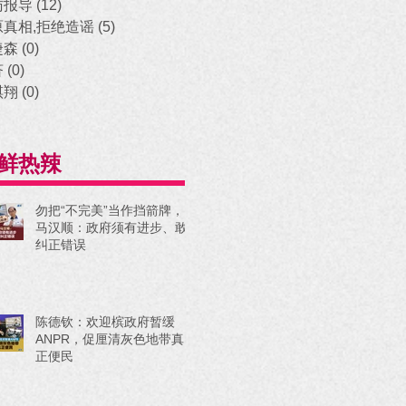
访报导
(12)
12 posts
原真相,拒绝造谣
(5)
5 posts
捷森
(0)
0 posts
济
(0)
0 posts
祺翔
(0)
0 posts
鲜热辣
勿把“不完美”当作挡箭牌，
马汉顺：政府须有进步、敢
纠正错误
陈德钦：欢迎槟政府暂缓
ANPR，促厘清灰色地带真
正便民