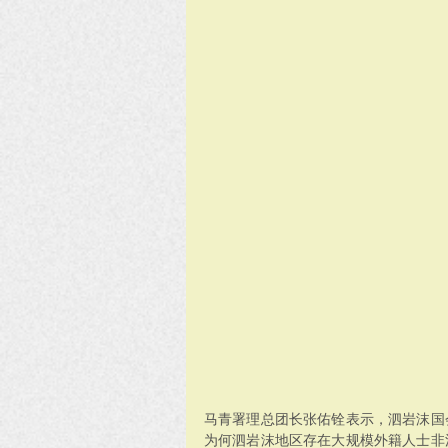
马青署理总团长张佑铨表示，泗岩沫国
为何泗岩沫地区存在大规模外籍人士非