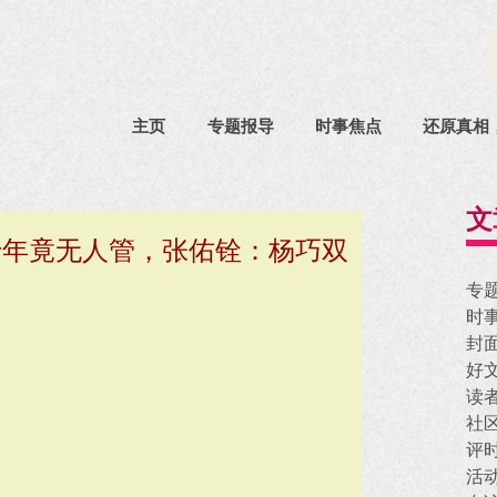
主页
专题报导
时事焦点
还原真相
文
十年竟无人管，张佑铨：杨巧双
专
时
封
好
读
社
评
活