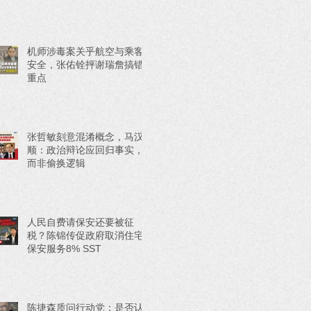
机师涉毒案关乎航空与乘客
安全，张佑铨抨谢瑞詹搞错
重点
张哲敏刻意混淆概念，马汉
顺：政治辩论应回归事实，
而非偷换逻辑
人民自费请保安还要被征
税？陈锦传促政府取消住宅
保安服务8% SST
陈捷森质问行动党：是否认