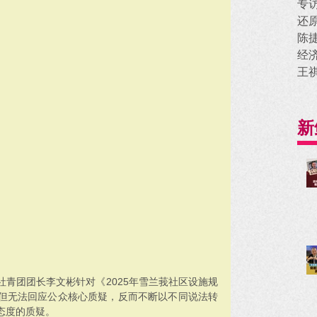
专
还
陈
经
王
新
青团团长李文彬针对《2025年雪兰莪社区设施规
但无法回应公众核心质疑，反而不断以不同说法转
态度的质疑。