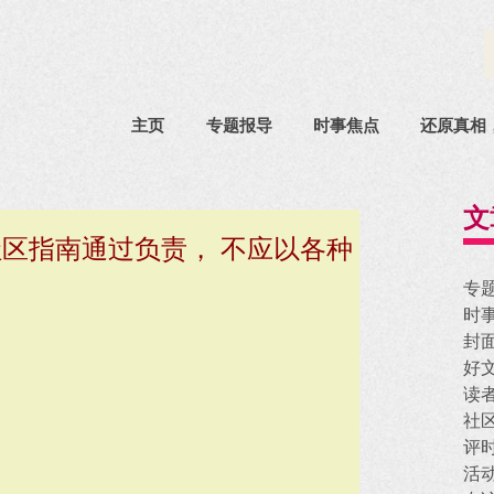
主页
专题报导
时事焦点
还原真相
文
区指南通过负责， 不应以各种
专
时
封
好
读
社
评
活