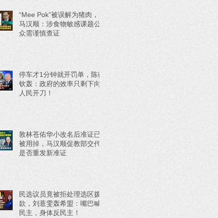
“Mee Pok”被误解为猪肉，
马汉顺：涉食物敏感课题公
众需谨慎查证
停车才1分钟就开罚单，陈德
钦轰：政府的效率只剩下向
人民开刀！
敦林苍佑华小改名后准证已
被用掉，马汉顺促教部交代
是否重发新准证
民选议员竟被拒处理选区拨
款，刘薏雯轰希盟：嘴巴喊
民主，身体反民主！