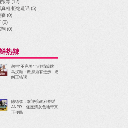
访报导
(12)
12 posts
原真相,拒绝造谣
(5)
5 posts
捷森
(0)
0 posts
济
(0)
0 posts
祺翔
(0)
0 posts
鲜热辣
勿把“不完美”当作挡箭牌，
马汉顺：政府须有进步、敢
纠正错误
陈德钦：欢迎槟政府暂缓
ANPR，促厘清灰色地带真
正便民