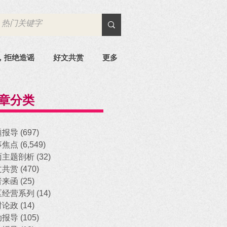
，拒绝造谣
好文共赏
更多
章分类
题报导
(697)
697 posts
事焦点
(6,549)
6,549 posts
面主题剖析
(32)
32 posts
文共赏
(470)
470 posts
者来函
(25)
25 posts
区经营系列
(14)
14 posts
时论政
(14)
14 posts
动报导
(105)
105 posts