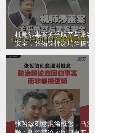
机师涉毒案关乎航空与乘客
安全，张佑铨抨谢瑞詹搞错
重点
张哲敏刻意混淆概念，马汉
顺：政治辩论应回归事实，