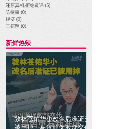
还原真相,拒绝造谣
(5)
5 posts
陈捷森
(0)
0 posts
经济
(0)
0 posts
王祺翔
(0)
0 posts
新鲜热辣
敦林苍佑华小改名后准证已
被用掉，马汉顺促教部交代