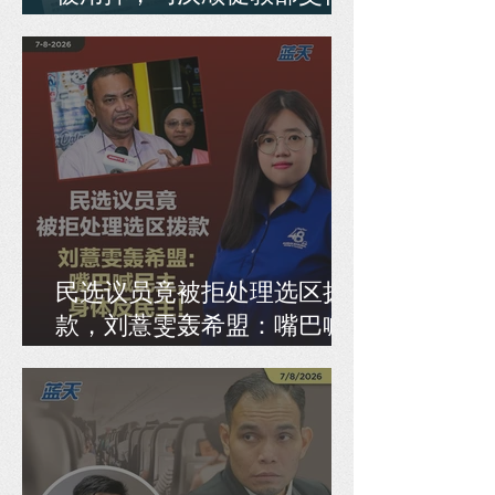
是否重发新准证
民选议员竟被拒处理选区拨
款，刘薏雯轰希盟：嘴巴喊
民主，身体反民主！