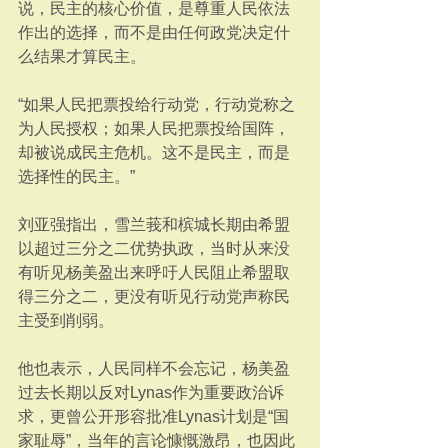
说，民主的核心价值，是尊重人民依法
作出的选择，而不是由任何政党决定什
么结果才算民主。
“如果人民把票投给行动党，行动党称之
为人民授权；如果人民把票投给国阵，
却被说成民主危机。这不是民主，而是
选择性的民主。”
刘亚强指出，雪兰莪和槟城长期由希盟
以超过三分之二优势执政，当时从来没
有听见杨美盈出来呼吁人民阻止希盟取
得三分之二，更没有听见行动党声称民
主受到削弱。
他也表示，人民同样不会忘记，杨美盈
过去长期以反对Lynas作为重要政治诉
求，更曾公开形容批准Lynas计划是“国
家耻辱”，当年的言论慷慨激昂，也因此