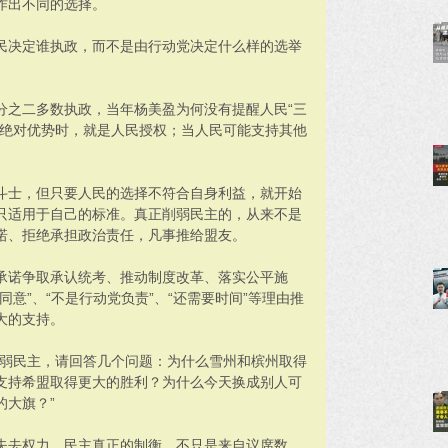
作出不同的选择。
民决定谁执政，而不是由行动党决定什么样的选举
分之二多数执政，当年杨美盈为何没有提醒人民“三
有绝对优势时，就是人民授权；当人民可能支持其他
斗士，但只要人民的选择不符合自身利益，就开始
只适用于自己的标准。真正削弱民主的，从来不是
诺、拒绝承担政治责任，凡事推给盟友。
承诺争取承认统考、推动制度改革、落实公平施
意”、“不是行动党负责”、“还需要时间”等理由推
大的支持。
削弱民主，请回答几个问题：为什么雪州和槟州取得
支持希盟取得更大的胜利？为什么今天换成别人可
的大旗？”
失去权力。民主真正的制衡，不只是来自议席数