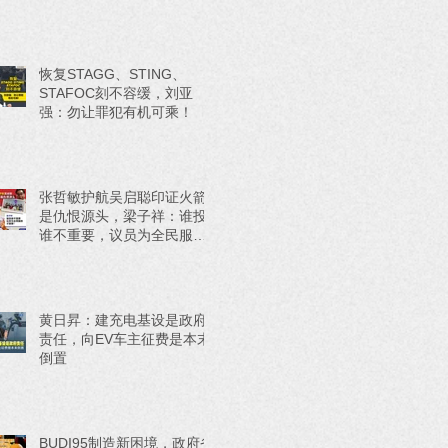
恢复STAGG、STING、
STAFOC刻不容缓，刘亚
强：勿让罪犯有机可乘！
张哲敏护航吴启聪印证火箭
是仇恨源头，梁子祥：谁投
谁不重要，议员为全民服务
才重要！
黄日昇：建充电基设是政府
责任，向EV车主征费是本末
倒置
BUDI95制造新困境，政府省