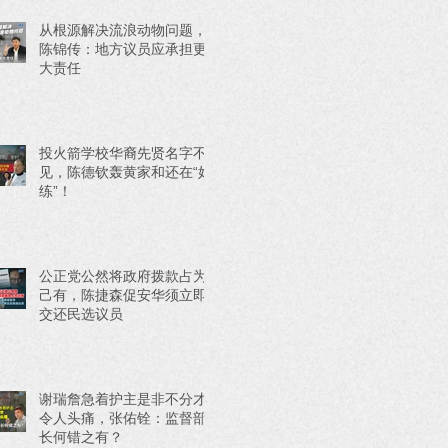
从根源解决流浪动物问题，
陈锦传：地方议员应承担更
大责任
投火箭学校华裔先贤名字不
见，陈德钦轰黄家和还在“好
练”！
公正党公然将政府拨款占为
己有，陈捷森促安华须立即
交还民选议员
谢瑞詹急着护主是非不分才
令人头痛，张佑铨：监督部
长何错之有？