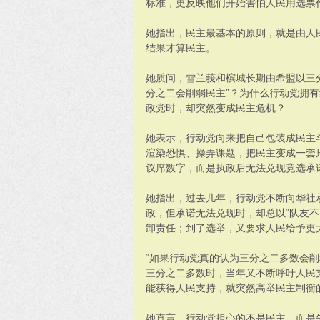
标准，更反映他们开始害怕人民用选票
她指出，民主最基本的原则，就是由人
结果才算民主。
她质问，雪兰莪和槟城长期由希盟以三
分之二会削弱民主”？为什么行动党拥
政党时，却突然变成民主危机？
她表示，行动党向来把自己包装成民主
渲染恐惧、操弄课题，把民主变成一套
议席数字，而是执政后无法兑现竞选承
她指出，过去几年，行动党不断向华社
政，但承诺无法兑现时，却总以“队友不同
卸责任；到了选举，又要求人民给予更
“如果行动党真的认为三分之二多数会
三分之二多数时，当年又不断呼吁人民
能获得人民支持，就突然高举民主制衡
她直言，行动党担心的不是民主，而是