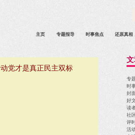
主页
专题报导
时事焦点
还原真相
文
行动党才是真正民主双标
专
时
封
好
读
社
评
活