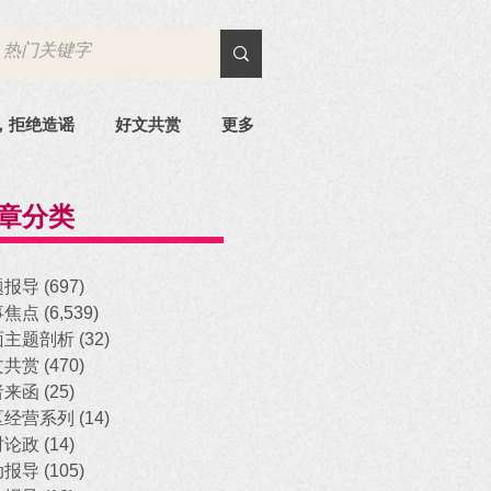
，拒绝造谣
好文共赏
更多
章分类
题报导
(697)
697 posts
事焦点
(6,539)
6,539 posts
面主题剖析
(32)
32 posts
文共赏
(470)
470 posts
者来函
(25)
25 posts
区经营系列
(14)
14 posts
时论政
(14)
14 posts
动报导
(105)
105 posts