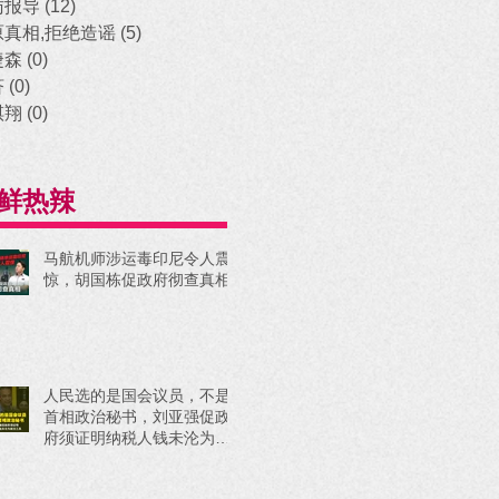
访报导
(12)
12 posts
原真相,拒绝造谣
(5)
5 posts
捷森
(0)
0 posts
济
(0)
0 posts
祺翔
(0)
0 posts
鲜热辣
马航机师涉运毒印尼令人震
惊，胡国栋促政府彻查真相
人民选的是国会议员，不是
首相政治秘书，刘亚强促政
府须证明纳税人钱未沦为政
治工具