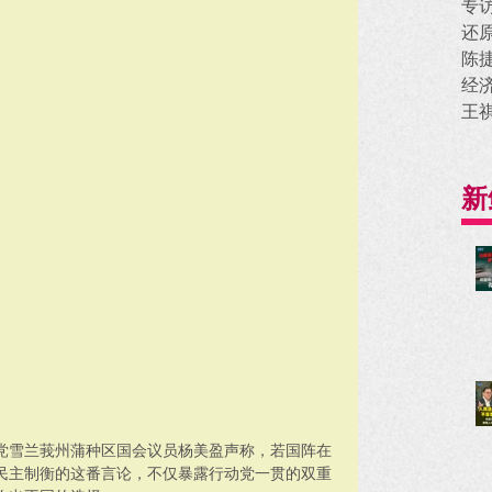
专
还
陈
经
王
新
党雪兰莪州蒲种区国会议员杨美盈声称，若国阵在
民主制衡的这番言论，不仅暴露行动党一贯的双重