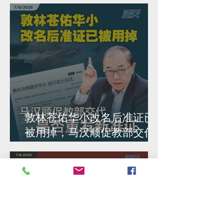
敦林苍佑华小改名后准证已
被用掉，马汉顺促教部交代
是否重发新准证