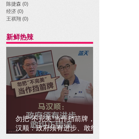
陈捷森
(0)
0 posts
经济
(0)
0 posts
王祺翔
(0)
0 posts
新鲜热辣
勿把“不完美”当作挡箭牌，马
汉顺：政府须有进步、敢纠
正错误