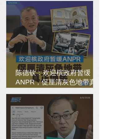
陈德钦：欢迎槟政府暂缓
ANPR，促厘清灰色地带真
正便民