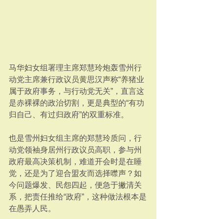
马华妇女组署理主席郑慧玲炮轰雪州行
动党主席兼行政议员黄思汉声称“养猪业
属于政府事务，与行动党无关”，直言这
是赤裸裸的政治切割，更是典型的“有功
归自己、有过归政府”的双重标准。
也是雪州妇女组主席的郑慧玲质问，行
动党领袖身居州行政议员高职，参与州
政府最高决策机制，难道开会时是在睡
觉，还是为了迎合盟友而选择噤声？如
今问题爆发、民怨四起，便急于撇清关
系，把责任推给“政府”，这种做法根本是
在愚弄人民。