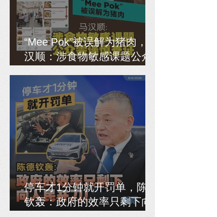
“Mee Pok”被误解为猪肉，马
汉顺：涉食物敏感课题公众
需谨慎查证
停车才1分钟就开罚单，陈德
钦轰：政府的效率只剩下向
人民开刀！