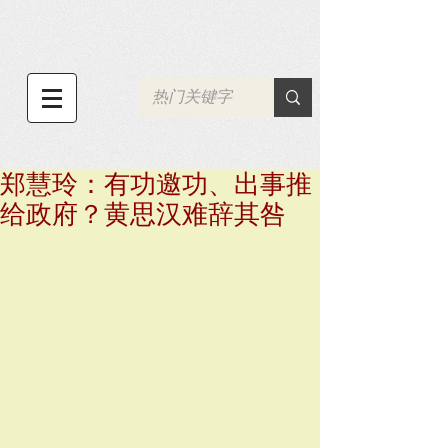
郑慧玲：有功邀功、出事推
给政府？黄思汉难辞其咎