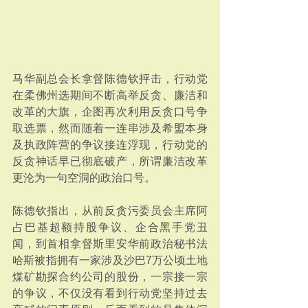
马华副总会长拿督陈德钦抨击，行动党
在柔佛州选期间不断高举反贪、廉洁和
改革的大旗，企图再次利用反贪口号争
取选票，然而随着一连串涉及希盟本身
及执政阵营的争议接连浮现，行动党的
反贪神话早已彻底破产，所谓廉洁改革
更沦为一句空洞的政治口号。
陈德钦指出，从前反贪污委员会主席阿
占巴基超额持股争议、企合黑手党丑
闻，到首相拿督斯里安华前政治秘书法
哈斯被指拥有一家涉及沙巴7万公顷土地
煤矿勘探合约公司的股份，一宗接一宗
的争议，不仅没有看到行动党坚持过去