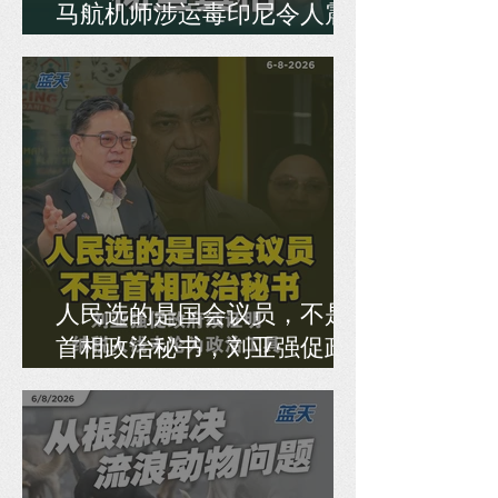
马航机师涉运毒印尼令人震
惊，胡国栋促政府彻查真相
人民选的是国会议员，不是
首相政治秘书，刘亚强促政
府须证明纳税人钱未沦为政
治工具