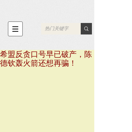
希盟反贪口号早已破产，陈
德钦轰火箭还想再骗！