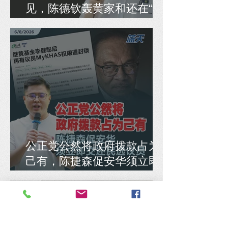
见，陈德钦轰黄家和还在“好
练”！
公正党公然将政府拨款占为
己有，陈捷森促安华须立即
交还民选议员