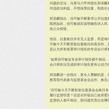
问题的言论，马青马六甲州团长郑添麟
州选政治利益，不惜抹黑拉曼，制造社
郑添麟指出，倪可敏不断要求公开拉曼
既然如此，倪可敏就应该明确告诉人民
造公众猜疑。
他说，拉曼账目并非无人监督，而是每
可敏今天不断质疑拉曼账目的真实性，
是认为所有签署审计报告的专业会计师
“如果倪可敏连专业审计报告都不相信
会计师依法完成的审计报告更有公信力吗
郑添麟进一步指出，更令人费解的是，
教育部代表参与监督基金会运作。换言
“倪可敏今天不断影射拉曼基金会账目
履行监督职责？还是在怀疑自己政府委
监督的人都不相信，那问题究竟出在哪里