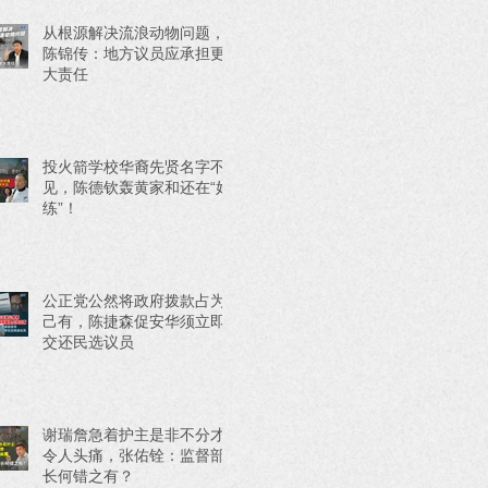
从根源解决流浪动物问题，
陈锦传：地方议员应承担更
大责任
投火箭学校华裔先贤名字不
见，陈德钦轰黄家和还在“好
练”！
公正党公然将政府拨款占为
己有，陈捷森促安华须立即
交还民选议员
谢瑞詹急着护主是非不分才
令人头痛，张佑铨：监督部
长何错之有？