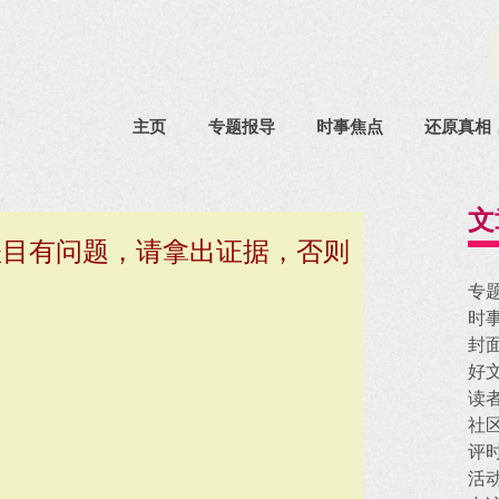
主页
专题报导
时事焦点
还原真相
文
账目有问题，请拿出证据，否则
专
时
封
好
读
社
评
活