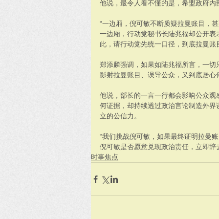
他说，最令人看不懂的是，希盟政府内
“一边厢，倪可敏不断质疑拉曼账目，
一边厢，行动党秘书长陆兆福却公开表
此，请行动党先统一口径，到底拉曼账
郑添麟强调，如果如陆兆福所言，一切
影射拉曼账目、误导公众，又到底居心
他说，部长的一言一行都会影响公众观
何证据，却持续透过政治言论制造外界
立的公信力。
“我们挑战倪可敏，如果最终证明拉曼
倪可敏是否愿意兑现政治责任，立即辞
时事焦点