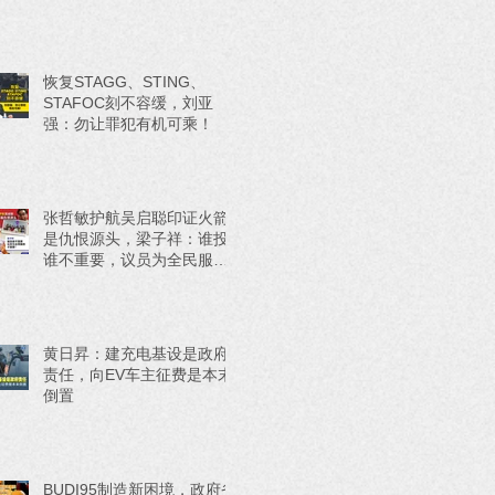
恢复STAGG、STING、
STAFOC刻不容缓，刘亚
强：勿让罪犯有机可乘！
张哲敏护航吴启聪印证火箭
是仇恨源头，梁子祥：谁投
谁不重要，议员为全民服务
才重要！
黄日昇：建充电基设是政府
责任，向EV车主征费是本末
倒置
BUDI95制造新困境，政府省