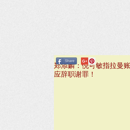
Share
郑添麟：倪可敏指拉曼
应辞职谢罪！