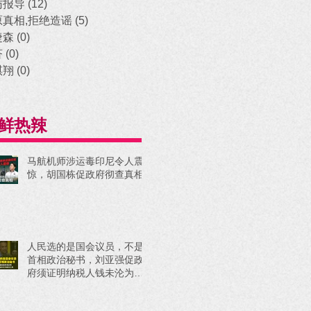
访报导
(12)
12 posts
原真相,拒绝造谣
(5)
5 posts
捷森
(0)
0 posts
济
(0)
0 posts
祺翔
(0)
0 posts
鲜热辣
马航机师涉运毒印尼令人震
惊，胡国栋促政府彻查真相
人民选的是国会议员，不是
首相政治秘书，刘亚强促政
府须证明纳税人钱未沦为政
治工具