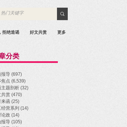
，拒绝造谣
好文共赏
更多
章分类
题报导
(697)
697 posts
事焦点
(6,539)
6,539 posts
面主题剖析
(32)
32 posts
文共赏
(470)
470 posts
者来函
(25)
25 posts
区经营系列
(14)
14 posts
时论政
(14)
14 posts
动报导
(105)
105 posts