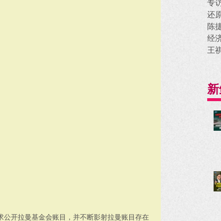
专
还
陈
经
王
新
求公开拉曼基金会账目，并不断影射拉曼账目存在