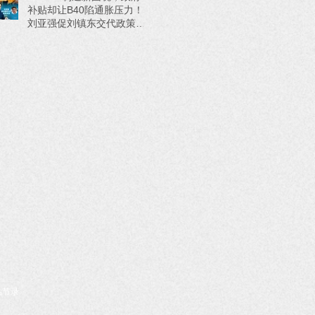
补贴却让B40陷通胀压力！
刘亚强促刘镇东交代政策来
源
转贴节录