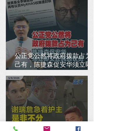
公正党公然将政府拨款占为
己有，陈捷森促安华须立即
交还民选议员