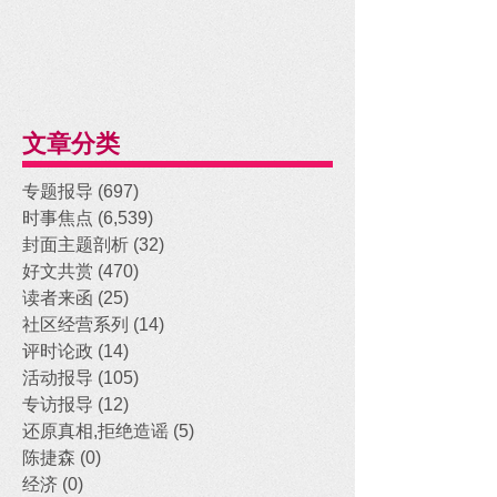
文章分类
专题报导
(697)
697 posts
时事焦点
(6,539)
6,539 posts
封面主题剖析
(32)
32 posts
好文共赏
(470)
470 posts
读者来函
(25)
25 posts
社区经营系列
(14)
14 posts
评时论政
(14)
14 posts
活动报导
(105)
105 posts
专访报导
(12)
12 posts
还原真相,拒绝造谣
(5)
5 posts
陈捷森
(0)
0 posts
经济
(0)
0 posts