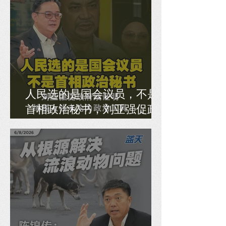
人民选的是国会议员，不是
首相政治秘书，刘亚强促政
府须证明纳税人钱未沦为政
治工具