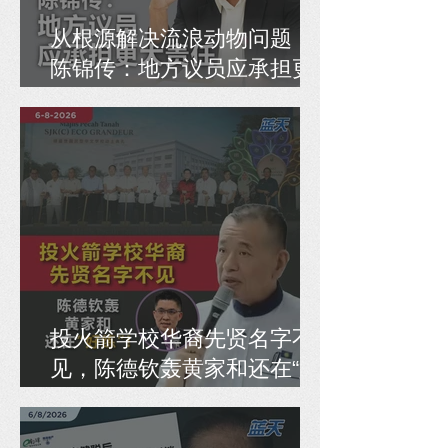
从根源解决流浪动物问题，
陈锦传：地方议员应承担更
大责任
投火箭学校华裔先贤名字不
见，陈德钦轰黄家和还在“好
练”！