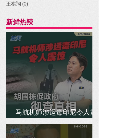
王祺翔
(0)
0 posts
新鲜热辣
马航机师涉运毒印尼令人震
惊，胡国栋促政府彻查真相