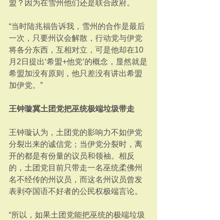
盟？因为在雪州他们还是联合政府。
“当时陆兆福告诉我，雪州的合作是最后
一次，只要州议会解散，行动党与伊党
将各分东西，互相对立，可是他却在10
月2日提出‘希盟+他党’的概念，显然就是
希盟加没有原则，他只差没有讲出希盟
加伊党。”
王钟璇冀土团党把巫统极端垃圾带走
王钟璇认为，土团党的影响力不如伊党
分裂出来的诚信党；当伊党分裂时，离
开的都是有份量的议员和领袖。相反
的，土团党目前只带走一名巫统柔佛州
名不经传的州议员，而这名州议员曾发
表剥夺国语不好者的公民权极端言论。
“所以，如果土团党能把巫统的极端垃圾