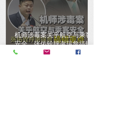
机师涉毒案关乎航空与乘客
安全，张佑铨抨谢瑞詹搞错
重点
张哲敏刻意混淆概念，马汉