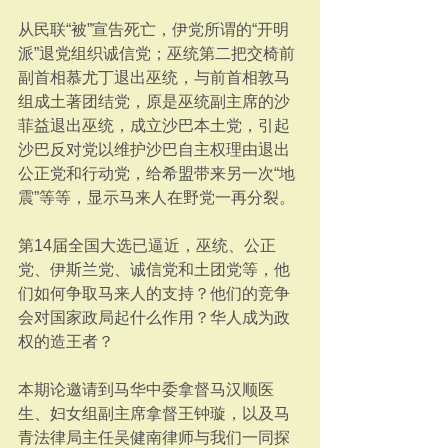
从民联“被”宣告死亡，伊党所谓的“开明
派”退党组织诚信党；巫统第二把交椅前
副首相慕尤丁退出巫统，与前首相敦马
组成土著团结党，原是巫统副主席的沙
菲益退出巫统，成立沙巴本土党，引起
沙巴反对党以维护沙巴自主权理由退出
公正党和行动党，给希盟带来另一次“地
震”等等，显示马来人在野党一再分裂。
第14届全国大选已逼近，巫统、公正
党、伊斯兰党、诚信党和土团党等，他
们如何争取马来人的支持？他们的竞争
会对国家政局起什么作用？华人成为政
权的造王者？
本期论邀请到马华中委拿督马汉顺医
生、妇女组副主席拿督王钟璇，以及马
青法律局主任吴健南律师与我们一同探