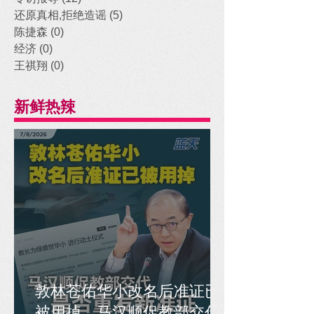
还原真相,拒绝造谣
(5)
5 posts
陈捷森
(0)
0 posts
经济
(0)
0 posts
王祺翔
(0)
0 posts
新鲜热辣
敦林苍佑华小改名后准证已
被用掉，马汉顺促教部交代