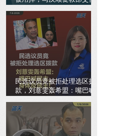
是否重发新准证
民选议员竟被拒处理选区拨
款，刘薏雯轰希盟：嘴巴喊
民主，身体反民主！