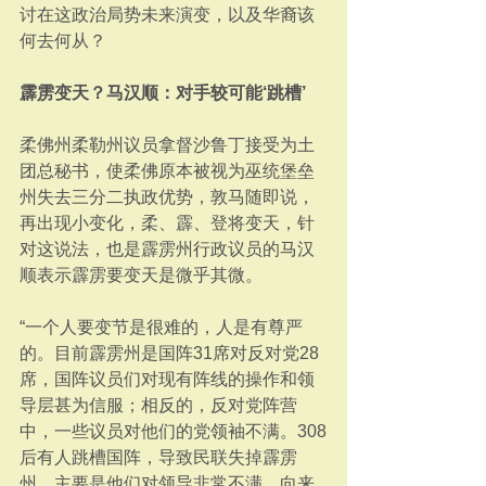
讨在这政治局势未来演变，以及华裔该
何去何从？
霹雳变天？马汉顺：对手较可能‘跳槽’
柔佛州柔勒州议员拿督沙鲁丁接受为土
团总秘书，使柔佛原本被视为巫统堡垒
州失去三分二执政优势，敦马随即说，
再出现小变化，柔、霹、登将变天，针
对这说法，也是霹雳州行政议员的马汉
顺表示霹雳要变天是微乎其微。
“一个人要变节是很难的，人是有尊严
的。目前霹雳州是国阵31席对反对党28
席，国阵议员们对现有阵线的操作和领
导层甚为信服；相反的，反对党阵营
中，一些议员对他们的党领袖不满。308
后有人跳槽国阵，导致民联失掉霹雳
州，主要是他们对领导非常不满，向来