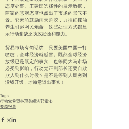
态度处事。王建民选择性的展示数据，
商家的悲观态度也点出了市场的景气不
景。郭素沁鼓励雨天割胶，力推红棕油
养生引起网民炮轰，这些处理方式都显
示行动党缺乏执政经验和能力。
贸易市场有句话讲，只要美国中国一打
喷嚏，全球经济就感冒。既然全球经济
放缓已是既定的事实，也等同大马市场
必受到影响，行动党正副部长还要自欺
欺人到什么时候？是不是等到人民穷到
没钱开饭，才愿意道出事实！
Tags:
行动党
希盟
林冠英
经济
郭素沁
专题报导