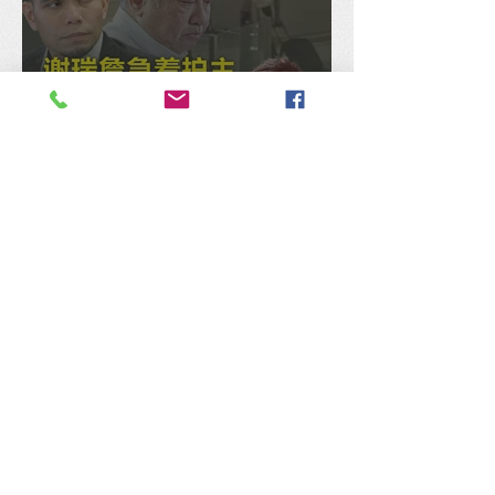
谢瑞詹急着护主是非不分才
令人头痛，张佑铨：监督部
长何错之有？