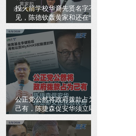
投火箭学校华裔先贤名字不
见，陈德钦轰黄家和还在“好
练”！
公正党公然将政府拨款占为
己有，陈捷森促安华须立即
交还民选议员