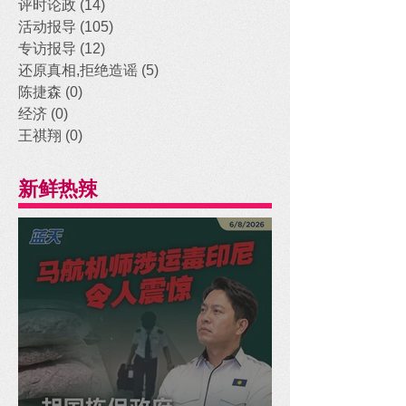
评时论政
(14)
14 posts
活动报导
(105)
105 posts
专访报导
(12)
12 posts
还原真相,拒绝造谣
(5)
5 posts
陈捷森
(0)
0 posts
经济
(0)
0 posts
王祺翔
(0)
0 posts
新鲜热辣