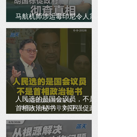
马航机师涉运毒印尼令人震
惊，胡国栋促政府彻查真相
人民选的是国会议员，不是
首相政治秘书，刘亚强促政
府须证明纳税人钱未沦为政
治工具