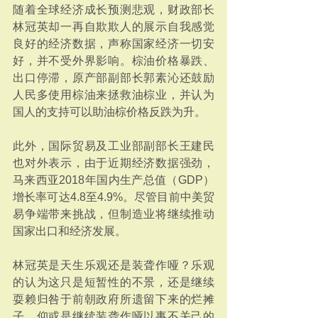
随着全球经济成长预测悲观，财政部长
林冠英却一再自欺欺人的展示自我感觉
良好的经济数据，声称国家经济一切安
好，并不受外界影响。棕油价格暴跌、
出口停滞，原产部副部长郭素沁还鼓励
人民多使用棕油来拯救油棕业，并认为
国人的支持可以助油棕价格反跌为升。
此外，国际贸易及工业部副部长王建民
也对外表示，由于近期经济数据强劲，
马来西亚2018年国内生产总值（GDP）
增长率可达4.8至4.9%。尽管目前中美贸
易争端带来挑战，但制造业将继续推动
国家出口和经济发展。
林冠英是天生乐观还是装聋作哑？乐观
的认为这只是短暂性的不景，还是继续
耍赖归咎于前朝政府所遗留下来的烂摊
子，仰或是继续装聋作哑以事不关己的