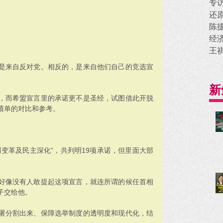
专
还
陈
经
王
是来自反对党。相反的，是来自他们自己的竞选宣
新
，而希盟宣言里的承诺更不是圣经，试图借此开脱
绩单的对比和参考。
变革及民主深化”，共列明19项承诺，但里面大部
好像没有人敢提起这项宣言，就连所谓的候任首相
子交给他。
署分割出来、保障选举制度的透明度和现代化，结