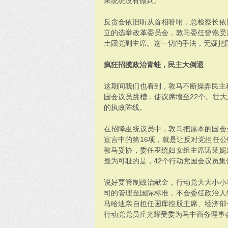
果统统没有做到。
反贪会依旧听从首相吩咐，总检察长依
立的选举改革委员会，敦马委任曾饱受
土团党副主席。这一切的手法，无疑把
疯狂招揽政治青蛙，民主大倒退
这期间我们也看到，敦马不断操弄民主
国会议员跳槽，使议席增至22个。壮
的执政阵线。
在招降巫统议员中，敦马把原本的国会
宣言中的第16项，就是让反对党担任
敦马妥协，委任巫统妇女组主席诺莱妮
最为可耻的是，42个行动党国会议员集
说好要管制政治献金，行动党大大小小
司的管理至国际标准，不会委任政治人
马哈迪亲自担任国库控股主席、经济部
行动党党员丘光耀受委为马中商务理事