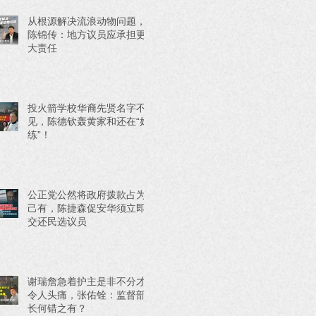
从根源解决流浪动物问题，
陈锦传：地方议员应承担更
大责任
投火箭学校华裔先贤名字不
见，陈德钦轰黄家和还在“好
练”！
公正党公然将政府拨款占为
己有，陈捷森促安华须立即
交还民选议员
谢瑞詹急着护主是非不分才
令人头痛，张佑铨：监督部
长何错之有？