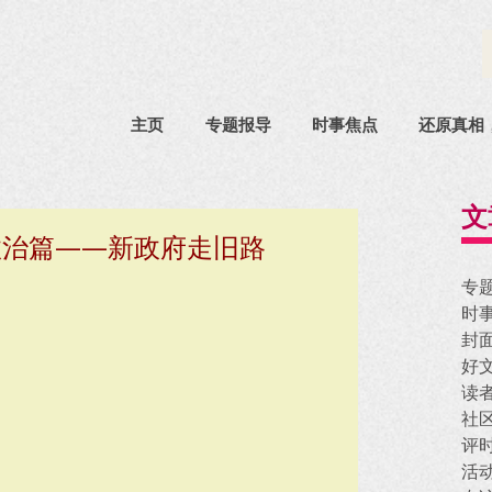
主页
专题报导
时事焦点
还原真相
文
政治篇——新政府走旧路
专
时
封
好
读
社
评
活