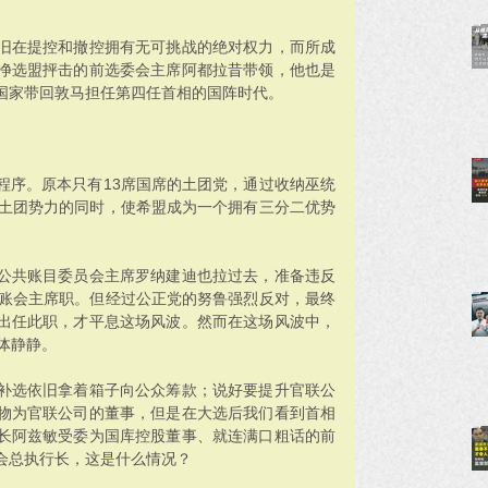
旧在提控和撤控拥有无可挑战的绝对权力，而所成
净选盟抨击的前选委会主席阿都拉昔带领，他也是
国家带回敦马担任第四任首相的国阵时代。
程序。原本只有13席国席的土团党，通过收纳巫统
大土团势力的同时，使希盟成为一个拥有三分二优势
公共账目委员会主席罗纳建迪也拉过去，准备违反
公账会主席职。但经过公正党的努鲁强烈反对，最终
出任此职，才平息这场风波。然而在这场风波中，
体静静。
补选依旧拿着箱子向公众筹款；说好要提升官联公
物为官联公司的董事，但是在大选后我们看到首相
长阿兹敏受委为国库控股董事、就连满口粗话的前
会总执行长，这是什么情况？