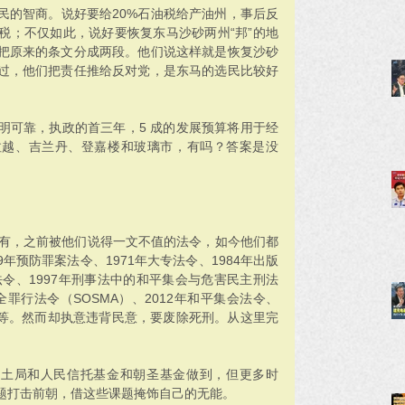
民的智商。说好要给20%石油税给产油州，事后反
税；不仅如此，说好要恢复东马沙砂两州“邦”的地
把原来的条文分成两段。他们说这样就是恢复沙砂
过，他们把责任推给反对党，是东马的选民比较好
明可靠，执政的首三年，5 成的发展预算将用于经
拉越、吉兰丹、登嘉楼和玻璃市，有吗？答案是没
没有，之前被他们说得一文不值的法令，如今他们都
9年预防罪案法令、1971年大专法令、1984年出版
令、1997年刑事法中的和平集会与危害民主刑法 
安全罪行法令（SOSMA）、2012年和平集会法令、
）等等。然而却执意违背民意，要废除死刑。从这里完
联土局和人民信托基金和朝圣基金做到，但更多时
题打击前朝，借这些课题掩饰自己的无能。