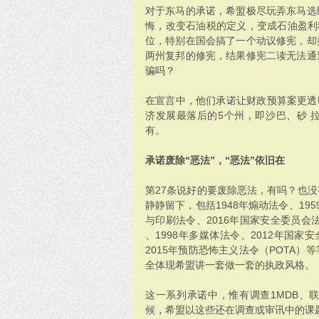
对于东马的承诺，希盟极尽玩弄东马选
悔，改变石油税的定义，变成石油盈利
位，特别在国会搞了一个动议修宪，却
两州复邦的修宪，结果修宪二读无法通
骗吗？
在宣言中，他们承诺让财政预算案更透
济发展最落后的5个州，即沙巴、砂 
有。
承诺废除“恶法”，“恶法”依旧在
第27条说好的要废除恶法，有吗？也
静静留下，包括1948年煽动法令、195
与印刷法令、2016年国家安全委员会法
、1998年多媒体法令、2012年国家
2015年预防恐怖主义法令（POTA
全体现希盟讲一套做一套的执政风格。
这一系列承诺中，惟有调查1MDB、
候，希盟以这些还在调查或审讯中的课