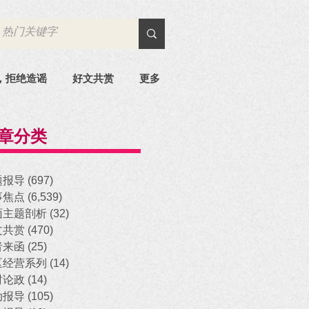
，拒绝造谣
好文共赏
更多
章分类
题报导
(697)
697 posts
事焦点
(6,539)
6,539 posts
面主题剖析
(32)
32 posts
文共赏
(470)
470 posts
者来函
(25)
25 posts
区经营系列
(14)
14 posts
时论政
(14)
14 posts
动报导
(105)
105 posts