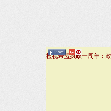
Share
检视希盟执政一周年：