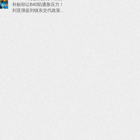
补贴却让B40陷通胀压力！
刘亚强促刘镇东交代政策来
源