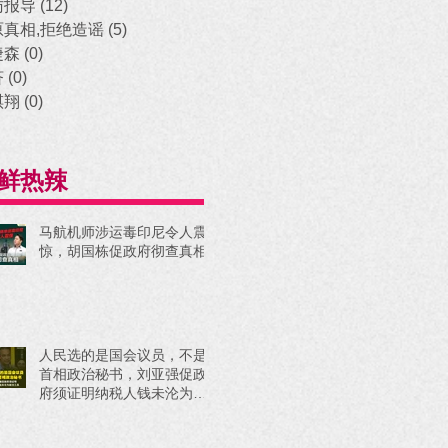
访报导
(12)
12 posts
原真相,拒绝造谣
(5)
5 posts
捷森
(0)
0 posts
济
(0)
0 posts
祺翔
(0)
0 posts
鲜热辣
马航机师涉运毒印尼令人震
惊，胡国栋促政府彻查真相
人民选的是国会议员，不是
首相政治秘书，刘亚强促政
府须证明纳税人钱未沦为政
治工具