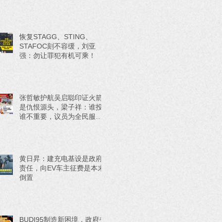
恢复STAGG、STING、
STAFOC刻不容缓，刘亚
强：勿让罪犯有机可乘！
张哲敏护航吴启聪印证火箭
是仇恨源头，梁子祥：谁投
谁不重要，议员为全民服务
才重要！
黄日昇：建充电基设是政府
责任，向EV车主征费是本末
倒置
BUDI95制造新困境，政府省