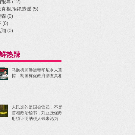
访报导
(12)
12 posts
原真相,拒绝造谣
(5)
5 posts
捷森
(0)
0 posts
济
(0)
0 posts
祺翔
(0)
0 posts
鲜热辣
马航机师涉运毒印尼令人震
惊，胡国栋促政府彻查真相
人民选的是国会议员，不是
首相政治秘书，刘亚强促政
府须证明纳税人钱未沦为政
治工具