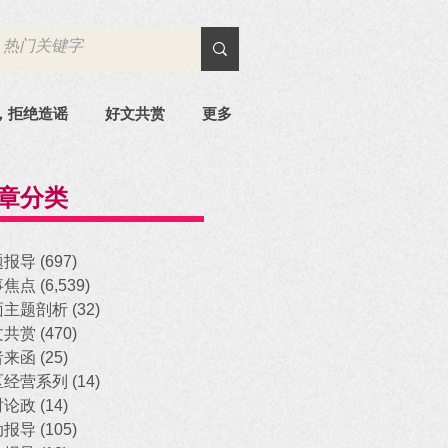
，拒绝造谣
好文共赏
更多
章分类
题报导
(697)
697 posts
事焦点
(6,539)
6,539 posts
面主题剖析
(32)
32 posts
文共赏
(470)
470 posts
者来函
(25)
25 posts
区经营系列
(14)
14 posts
时论政
(14)
14 posts
动报导
(105)
105 posts