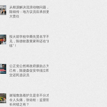
从根源解决流浪动物问题，
陈锦传：地方议员应承担更
大责任
投火箭学校华裔先贤名字不
见，陈德钦轰黄家和还在“好
练”！
公正党公然将政府拨款占为
己有，陈捷森促安华须立即
交还民选议员
谢瑞詹急着护主是非不分才
令人头痛，张佑铨：监督部
长何错之有？