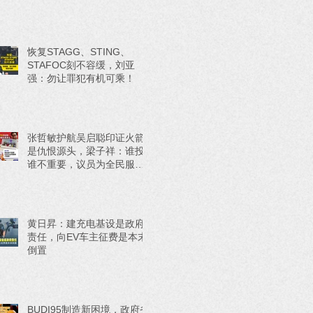
恢复STAGG、STING、
STAFOC刻不容缓，刘亚
强：勿让罪犯有机可乘！
张哲敏护航吴启聪印证火箭
是仇恨源头，梁子祥：谁投
谁不重要，议员为全民服务
才重要！
黄日昇：建充电基设是政府
责任，向EV车主征费是本末
倒置
BUDI95制造新困境，政府省