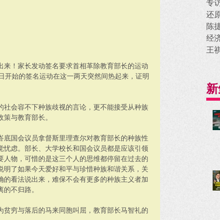
专
还
陈
经
王
出来！家长发动签名要求首相革除教育部长的运动
8日开始的签名运动在这一两天突然间热起来，证明
新
的社会容不下种族歧视的言论，更不能接受从种族
政策与教育部长。
峇底国会议员拿督斯里理查尔对教育部长的种族性
觉忧虑。部长、大学校长和国会议员都是应该引领
要人物，可惜的是这三个人的思维都停留在过去的
说明了如果今天爱好和平与珍惜种族和谐关系，关
确的看法说出来，难保不会有更多的种族主义者加
离的不归路。
为贫穷与落后的马来同胞叫屈，教育部长马智礼的