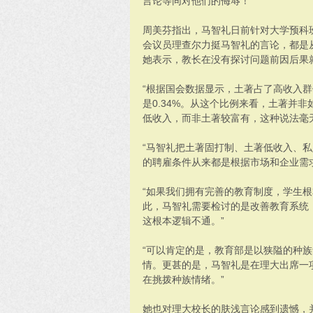
言论等同对他们的侮辱！
周美芬指出，马智礼日前针对大学预科
会议员理查尔力挺马智礼的言论，都是
她表示，教长在没有探讨问题前因后果
“根据国会数据显示，土著占了高收入群体的
是0.34%。从这个比例来看，土著并
低收入，而非土著较富有，这种说法毫
“马智礼把土著固打制、土著低收入、
的聘雇条件从来都是根据市场和企业需
“如果我们拥有完善的教育制度，学生
此，马智礼需要检讨的是改善教育系统
这根本逻辑不通。”
“可以肯定的是，教育部是以狭隘的种
情。更甚的是，马智礼是在理大出席一
在挑拨种族情绪。”
她也对理大校长的肤浅言论感到遗憾，