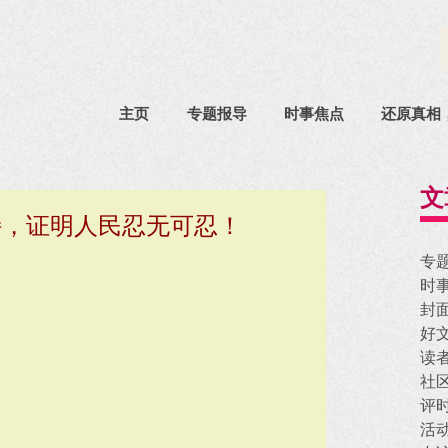
主页
专题报导
时事焦点
还原真相
文
持，证明人民忍无可忍！
专
时
封
好
读
社
评
活