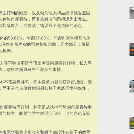
班固打制的回应，以及较后理大和巫统甲抛峇底国
从种族角度看待，而非从解决问题根源为出发点。
就胡乱发言，而传达了错误甚至是危险的讯息。
53.81%、华裔37.05%、印裔8.80%和其他则
非如马智礼所声称的那种刻板印象，即大部分土著是
无根据。
私人界不聘请不谙华语土著等问题强行挂钩，私人界
求，这根本是风马牛不相及的事情。
根本不需要靠补习，凭本身努力就能获得好成绩。因
，而不是本末倒置把问题归咎于家庭环境的好坏，
族角度看待固打制，并不是从扶持弱势的角度看待事
项与校方、职员与学生对话会问答，他的言论无疑
并表示华裔将许多收入和时间都投注在孩子的教育