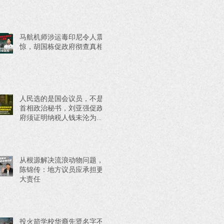
马航机师涉运毒印尼令人震
惊，胡国栋促政府彻查真相
人民选的是国会议员，不是
首相政治秘书，刘亚强促政
府须证明纳税人钱未沦为政
治工具
从根源解决流浪动物问题，
陈锦传：地方议员应承担更
大责任
投火箭学校华裔先贤名字不