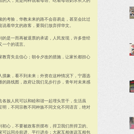
话的人，竟是同样说着母语、吃着母语奶水长大的
峻的考验，华教未来的路不会容易走，甚至会比过
批说着华文的政客，要我们放弃捍华文。
到的是一而再被退票的承诺，人民发现，许多曾经
又一个的谎言。
家教育失去信心；朝令夕改的措施，让家长都担心
人摸象，看不到未来；外资在这种情况下，宁愿选
晰的路线图，政府让我们见步行步，青年对未来感
去各族人民可以和睦和谐一起埋头苦干，生活虽
证明，不同宗教不同种族不同文化不同语言，绝对
到初心，不要被政客所摆布，捍卫我们所捍卫的、
家可以同步前进、平行进步；大家互相体谅互相包