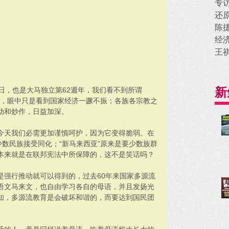
专
还
陈
经
王
新
日，也是大马独立第62週年，我们看不到所谓
望”，眼中只是看到国家经济一蹶不振；各族各宗教之
动和炒作，日益加深。
今天我们必需更加谨慎呵护，因为它变得脆弱。在
少数民族接受同化；“新马来西亚”原来是要少数族群
本来就是在联邦宪法中所保障的，这不是笑话吗？
是强行推动就可以得到的，过去60年来国家多源流
语文马来文，也自由学习各自的母语，并且发扬光
知，多源流教育是会破坏和谐的，而要达到国民团