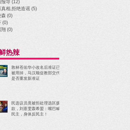
访报导
(12)
12 posts
原真相,拒绝造谣
(5)
5 posts
捷森
(0)
0 posts
济
(0)
0 posts
祺翔
(0)
0 posts
鲜热辣
敦林苍佑华小改名后准证已
被用掉，马汉顺促教部交代
是否重发新准证
民选议员竟被拒处理选区拨
款，刘薏雯轰希盟：嘴巴喊
民主，身体反民主！