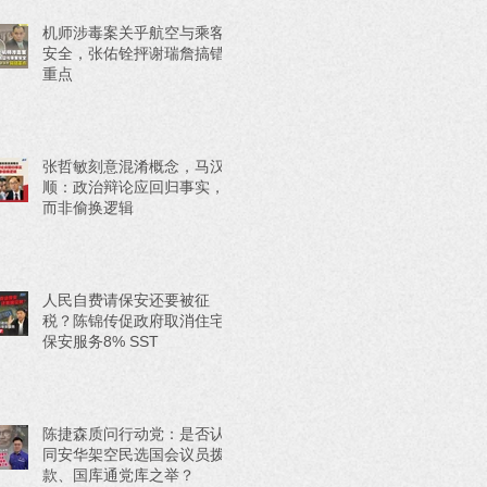
机师涉毒案关乎航空与乘客
安全，张佑铨抨谢瑞詹搞错
重点
张哲敏刻意混淆概念，马汉
顺：政治辩论应回归事实，
而非偷换逻辑
人民自费请保安还要被征
税？陈锦传促政府取消住宅
保安服务8% SST
陈捷森质问行动党：是否认
同安华架空民选国会议员拨
款、国库通党库之举？