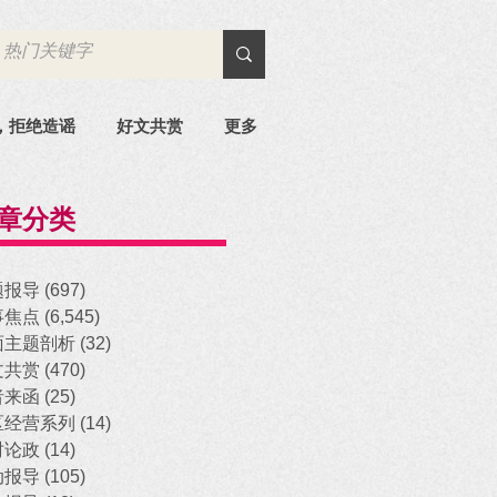
，拒绝造谣
好文共赏
更多
章分类
题报导
(697)
697 posts
事焦点
(6,545)
6,545 posts
面主题剖析
(32)
32 posts
文共赏
(470)
470 posts
者来函
(25)
25 posts
区经营系列
(14)
14 posts
时论政
(14)
14 posts
动报导
(105)
105 posts