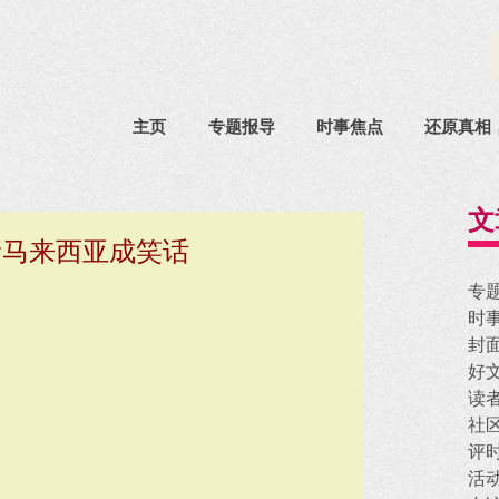
主页
专题报导
时事焦点
还原真相
文
新马来西亚成笑话
专
时
封
好
读
社
评
活