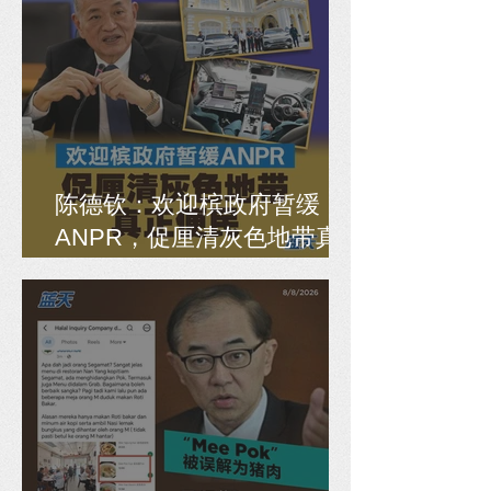
陈德钦：欢迎槟政府暂缓
ANPR，促厘清灰色地带真
正便民