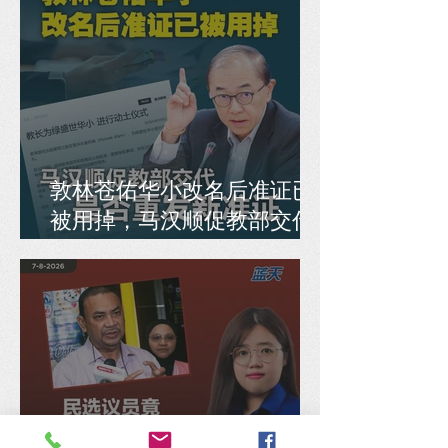
敦林苍佑华小改名后准证已
被用掉，马汉顺促教部交代
是否重发新准证