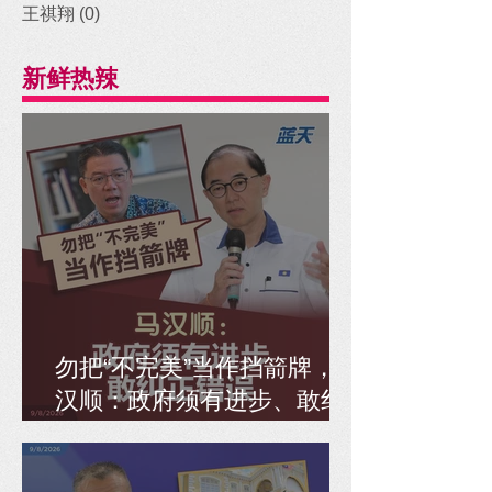
王祺翔
(0)
0 posts
新鲜热辣
勿把“不完美”当作挡箭牌，马
汉顺：政府须有进步、敢纠
正错误