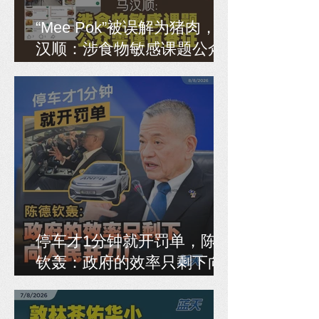
“Mee Pok”被误解为猪肉，马
汉顺：涉食物敏感课题公众
需谨慎查证
停车才1分钟就开罚单，陈德
钦轰：政府的效率只剩下向
人民开刀！