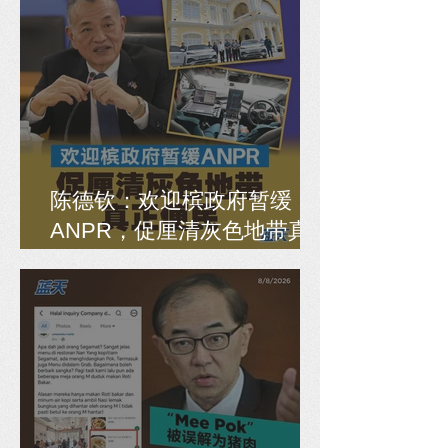
陈德钦：欢迎槟政府暂缓
ANPR，促厘清灰色地带真
正便民