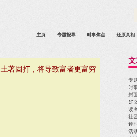
主页
专题报导
时事焦点
还原真相
文
%土著固打，将导致富者更富穷
专
时
封
好
读
社
评
活