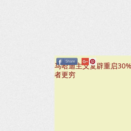
Share
马哈迪主义复辟重启30
者更穷