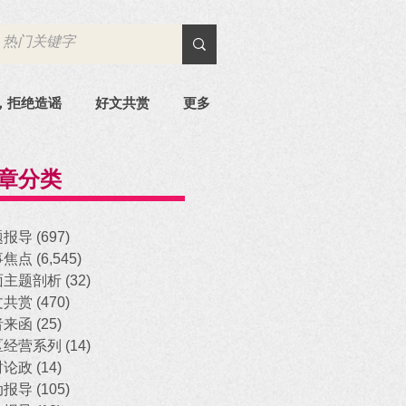
，拒绝造谣
好文共赏
更多
章分类
题报导
(697)
697 posts
事焦点
(6,545)
6,545 posts
面主题剖析
(32)
32 posts
文共赏
(470)
470 posts
者来函
(25)
25 posts
区经营系列
(14)
14 posts
时论政
(14)
14 posts
动报导
(105)
105 posts