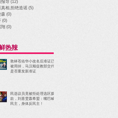
访报导
(12)
12 posts
原真相,拒绝造谣
(5)
5 posts
捷森
(0)
0 posts
济
(0)
0 posts
祺翔
(0)
0 posts
鲜热辣
敦林苍佑华小改名后准证已
被用掉，马汉顺促教部交代
是否重发新准证
民选议员竟被拒处理选区拨
款，刘薏雯轰希盟：嘴巴喊
民主，身体反民主！