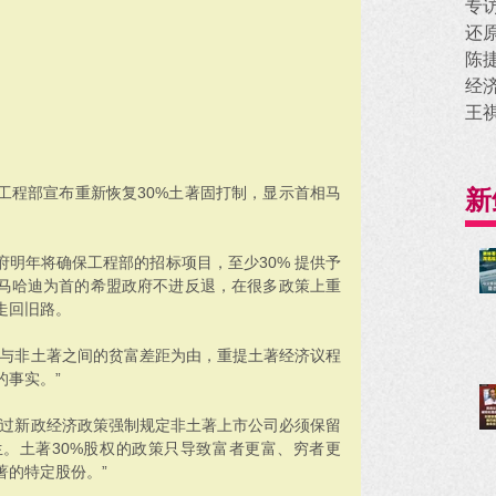
专
还
陈
经
王
新
工程部宣布重新恢复30%土著固打制，显示首相马
。
明年将确保工程部的招标项目，至少30% 提供予
马哈迪为首的希盟政府不进反退，在很多政策上重
走回旧路。
著与非土著之间的贫富差距为由，重提土著经济议程
的事实。”
通过新政经济政策强制规定非土著上市公司必须保留
生。土著30%股权的政策只导致富者更富、穷者更
著的特定股份。”