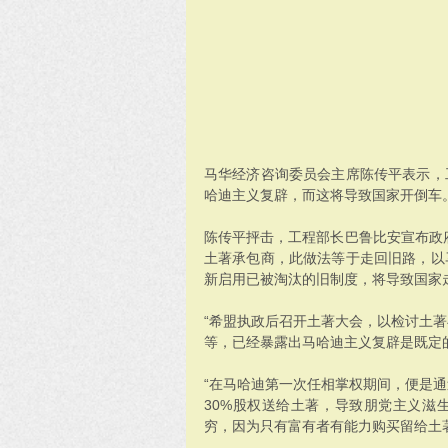
马华经济咨询委员会主席陈传平表示，
哈迪主义复辟，而这将导致国家开倒车
陈传平抨击，工程部长巴鲁比安宣布政府
土著承包商，此做法等于走回旧路，以
新启用已被淘汰的旧制度，将导致国家
“希盟执政后召开土著大会，以检讨土
等，已经暴露出马哈迪主义复辟是既定
“在马哈迪第一次任相掌权期间，便是
30%股权送给土著，导致朋党主义滋
穷，因为只有富有者有能力购买留给土