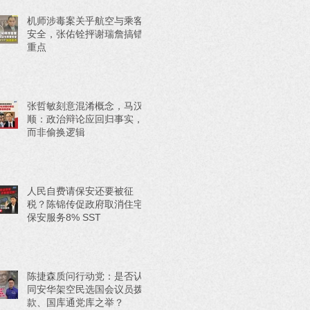
机师涉毒案关乎航空与乘客
安全，张佑铨抨谢瑞詹搞错
重点
张哲敏刻意混淆概念，马汉
顺：政治辩论应回归事实，
而非偷换逻辑
人民自费请保安还要被征
税？陈锦传促政府取消住宅
保安服务8% SST
陈捷森质问行动党：是否认
同安华架空民选国会议员拨
款、国库通党库之举？