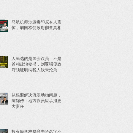
马航机师涉运毒印尼令人震
惊，胡国栋促政府彻查真相
人民选的是国会议员，不是
首相政治秘书，刘亚强促政
府须证明纳税人钱未沦为政
治工具
从根源解决流浪动物问题，
陈锦传：地方议员应承担更
大责任
投火箭学校华裔先贤名字不