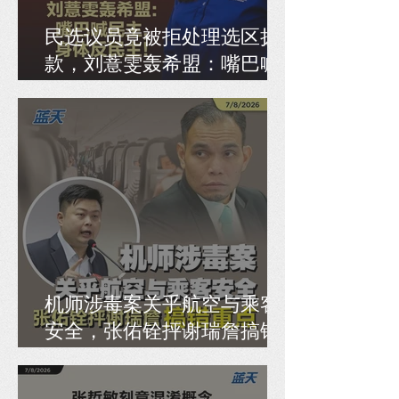
民选议员竟被拒处理选区拨
款，刘薏雯轰希盟：嘴巴喊
民主，身体反民主！
机师涉毒案关乎航空与乘客
安全，张佑铨抨谢瑞詹搞错
重点