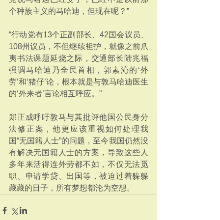
个种族主义的马哈迪，但现在呢？”
“行动党有13个正副部长、42国会议员、
108州议员，不但继续袒护，就像之前爪
夷书法课题延烧之际，交通部长陆兆福
强调马哈迪乃全民首相，郭素沁的‘外
劳’和‘猪仔’论，根本就是与敦马哈迪医生
的‘外来者’言论相互呼应。”
郑正成呼吁敦马与其批评他国公民身分
法修正案，他更应该重视如何处理我
国“无国籍人士”的问题，至今我国仍然没
有解决无国籍人士的方案，导致这些人
多年来活得连外劳都不如，不仅无法觅
职、申请学贷、出国等，被迫过着躲躲
藏藏的日子，所有梦想都沦为空想。