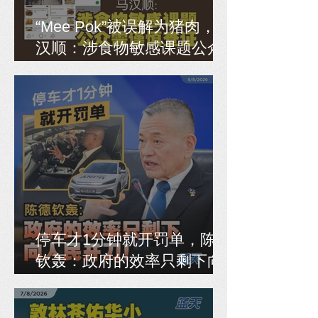
“Mee Pok”被误解为猪肉，马
汉顺：涉食物敏感课题公众
需谨慎查证
停车才1分钟就开罚单，陈德
钦轰：政府的效率只剩下向
人民开刀！