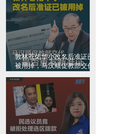
敦林苍佑华小改名后准证已
被用掉，马汉顺促教部交代
是否重发新准证