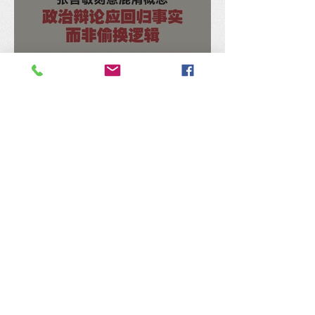
张哲敏刻意混淆概念，马汉
顺：政治辩论应回归事实，
而非偷换逻辑