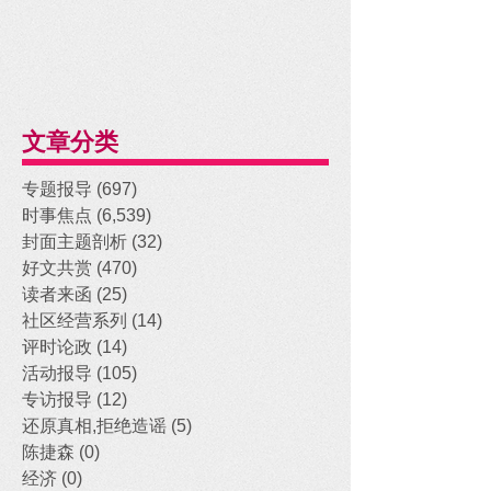
文章分类
专题报导
(697)
697 posts
时事焦点
(6,539)
6,539 posts
封面主题剖析
(32)
32 posts
好文共赏
(470)
470 posts
读者来函
(25)
25 posts
社区经营系列
(14)
14 posts
评时论政
(14)
14 posts
活动报导
(105)
105 posts
专访报导
(12)
12 posts
还原真相,拒绝造谣
(5)
5 posts
陈捷森
(0)
0 posts
经济
(0)
0 posts