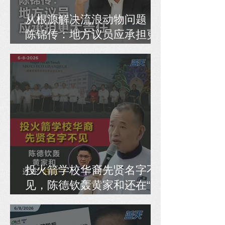
从根源解决流浪动物问题，
陈锦传：地方议员应承担更
大责任
投火箭学校华裔先贤名字不
见，陈德钦轰黄家和还在“好
练”！