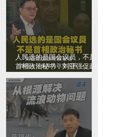
人民选的是国会议员，不是
首相政治秘书，刘亚强促政
府须证明纳税人钱未沦为政
治工具