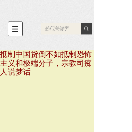
抵制中国货倒不如抵制恐怖
主义和极端分子，宗教司痴
人说梦话