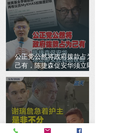
公正党公然将政府拨款占为
己有，陈捷森促安华须立即
交还民选议员