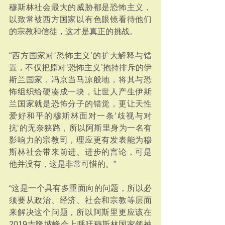
穆斯林社会最大的威胁都是恐怖主义，
以致常被西方国家以有色眼镜看待他们
的宗教和信徒，这才是真正的挑战。
“西方国家对‘恐怖主义’的扩大解释与错
置，不仅把原对‘恐怖主义’抱持排斥的伊
斯兰国家，冯京当马凉般地，将其与恐
怖组织给硬凑成一块，让世人产生伊斯
兰国家就是恐怖分子的错觉，更让天性
爱好和平的穆斯林面对一条‘歧视与对
抗‘的无奈狭路，所以阿斯里身为一名有
影响力的宗教司，理应更有发表能为穆
斯林社会带来前进、进步的言论，可是
他并没有，这是非常可惜的。”
“这是一个具有多重面向的问题，所以必
须要从政治、经济、社会和宗教等层面
来解决这个问题，所以阿斯里更应该在
2019吉隆坡峰会上呼吁穆斯林国家领袖