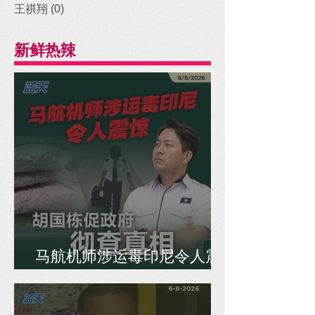
王祺翔
(0)
0 posts
新鲜热辣
马航机师涉运毒印尼令人震
惊，胡国栋促政府彻查真相