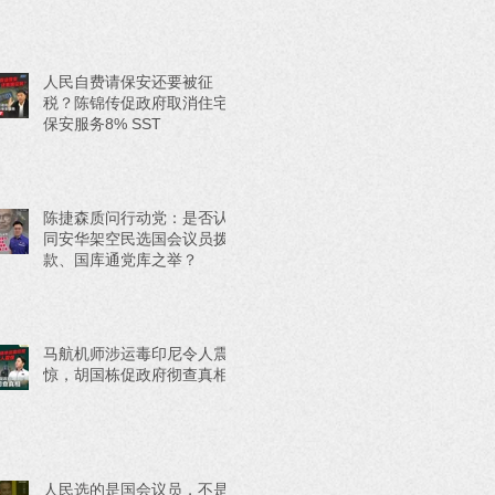
人民自费请保安还要被征
税？陈锦传促政府取消住宅
保安服务8% SST
陈捷森质问行动党：是否认
同安华架空民选国会议员拨
款、国库通党库之举？
马航机师涉运毒印尼令人震
惊，胡国栋促政府彻查真相
人民选的是国会议员，不是