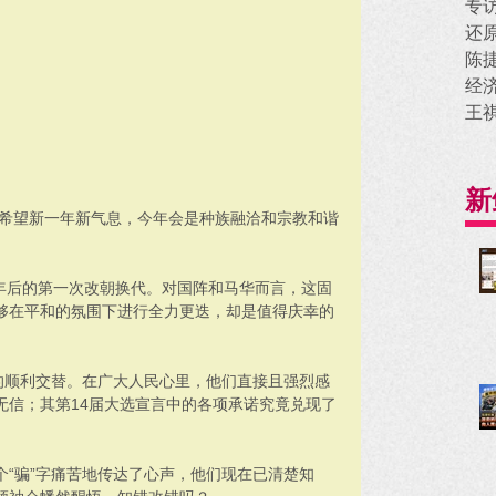
专
还
陈
经
王
新
，希望新一年新气息，今年会是种族融洽和宗教和谐
1年后的第一次改朝换代。对国阵和马华而言，这固
够在平和的氛围下进行全力更迭，却是值得庆幸的
的顺利交替。在广大人民心里，他们直接且强烈感
无信；其第14届大选宣言中的各项承诺究竟兑现了
一个“骗”字痛苦地传达了心声，他们现在已清楚知