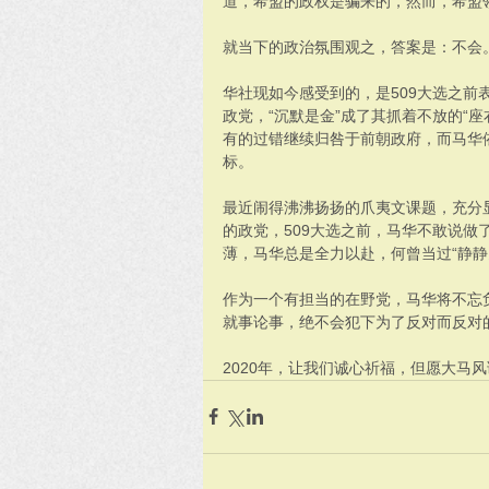
道，希盟的政权是骗来的，然而，希盟
就当下的政治氛围观之，答案是：不会
华社现如今感受到的，是509大选之前
政党，“沉默是金”成了其抓着不放的“
有的过错继续归咎于前朝政府，而马华
标。
最近闹得沸沸扬扬的爪夷文课题，充分
的政党，509大选之前，马华不敢说做
薄，马华总是全力以赴，何曾当过“静静
作为一个有担当的在野党，马华将不忘
就事论事，绝不会犯下为了反对而反对
2020年，让我们诚心祈福，但愿大马