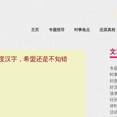
主页
专题报导
时事焦点
还原真相
文
年度汉字，希盟还是不知错
专
时
封
好
读
社
评
活