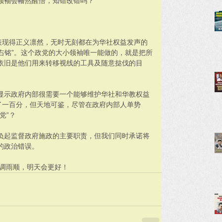
领袖会幡然醒悟，知错改错吗？
。
表现得正义凛然，无时无刻都在为华社权益发声的
座右铭”。这个政党的大小领袖唯一能做的，就是把所
依旧是他们用来转移视线的工具及随意挞伐的目
显示政府内部很需要一个能够维护华社和华教权益
了一百分，但天地可鉴，尽管在政府内部人单势
党”？
负起监督政府施政的主要职责，但我们同时承诺将
的政治错误。
风调雨顺，明天会更好！