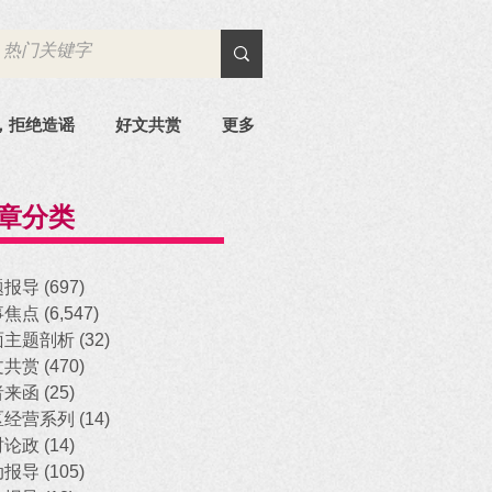
，拒绝造谣
好文共赏
更多
章分类
题报导
(697)
697 posts
事焦点
(6,547)
6,547 posts
面主题剖析
(32)
32 posts
文共赏
(470)
470 posts
者来函
(25)
25 posts
区经营系列
(14)
14 posts
时论政
(14)
14 posts
动报导
(105)
105 posts