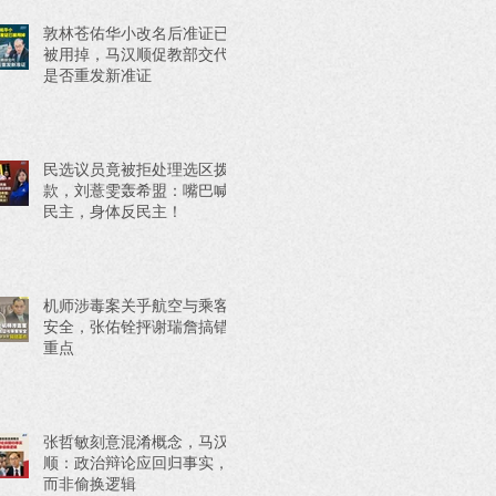
敦林苍佑华小改名后准证已
被用掉，马汉顺促教部交代
是否重发新准证
民选议员竟被拒处理选区拨
款，刘薏雯轰希盟：嘴巴喊
民主，身体反民主！
机师涉毒案关乎航空与乘客
安全，张佑铨抨谢瑞詹搞错
重点
张哲敏刻意混淆概念，马汉
顺：政治辩论应回归事实，
而非偷换逻辑