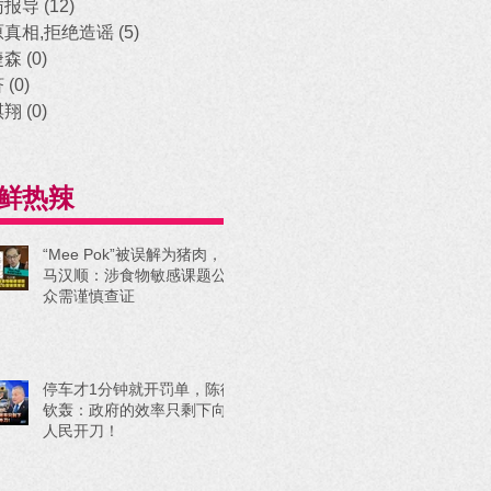
访报导
(12)
12 posts
原真相,拒绝造谣
(5)
5 posts
捷森
(0)
0 posts
济
(0)
0 posts
祺翔
(0)
0 posts
鲜热辣
“Mee Pok”被误解为猪肉，
马汉顺：涉食物敏感课题公
众需谨慎查证
停车才1分钟就开罚单，陈德
钦轰：政府的效率只剩下向
人民开刀！