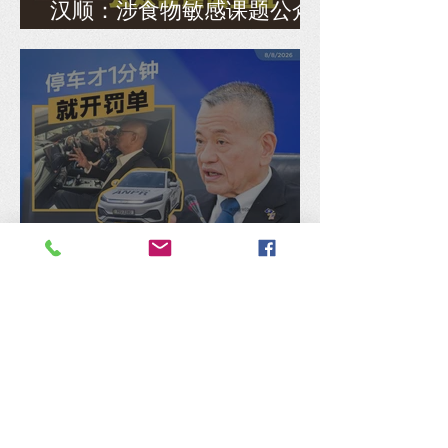
汉顺：涉食物敏感课题公众
需谨慎查证
停车才1分钟就开罚单，陈德
钦轰：政府的效率只剩下向
人民开刀！