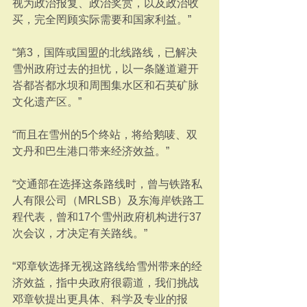
视为政治报复、政治奖赏，以及政治收
买，完全罔顾实际需要和国家利益。”
“第3，国阵或国盟的北线路线，已解决
雪州政府过去的担忧，以一条隧道避开
峇都峇都水坝和周围集水区和石英矿脉
文化遗产区。”
“而且在雪州的5个终站，将给鹅唛、双
文丹和巴生港口带来经济效益。”
“交通部在选择这条路线时，曾与铁路私
人有限公司（MRLSB）及东海岸铁路工
程代表，曾和17个雪州政府机构进行37
次会议，才决定有关路线。”
“邓章钦选择无视这路线给雪州带来的经
济效益，指中央政府很霸道，我们挑战
邓章钦提出更具体、科学及专业的报