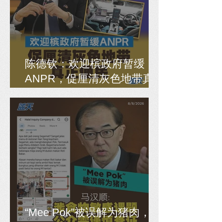
陈德钦：欢迎槟政府暂缓
ANPR，促厘清灰色地带真
正便民
“Mee Pok”被误解为猪肉，马