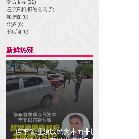
专访报导
(12)
12 posts
还原真相,拒绝造谣
(5)
5 posts
陈捷森
(0)
0 posts
经济
(0)
0 posts
王祺翔
(0)
0 posts
新鲜热辣
停车管理须以民为本而非以