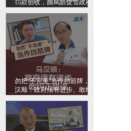
罚款创收，颜斌皓促雪政府
全面检讨SIP
勿把“不完美”当作挡箭牌，马
汉顺：政府须有进步、敢纠
正错误