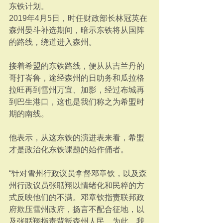
东铁计划。
2019年4月5日，时任财政部长林冠英在
森州晏斗补选期间，暗示东铁将从国阵
的路线，绕道进入森州。
接着希盟的东铁路线，便从从吉兰丹的
哥打峇鲁，途经森州的日叻务和瓜拉格
拉旺再到雪州万宜、加影，经过布城再
到巴生港口，这也是我们称之为希盟时
期的南线。
他表示，从这东铁的演进表来看，希盟
才是政治化东铁课题的始作俑者。
“针对雪州行政议员拿督邓章钦，以及森
州行政议员张聒翔以情绪化和民粹的方
式反映他们的不满。邓章钦指责联邦政
府欺压雪州政府，扬言不配合征地，以
及张聒翔指责背叛森州人民。为此，我