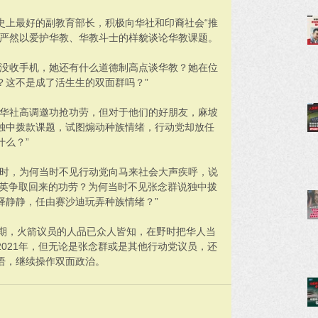
史上最好的副教育部长，积极向华社和印裔社会“推
，严然以爱护华教、华教斗士的样貌谈论华教课题。
被没收手机，她还有什么道德制高点谈华教？她在位
？这不是成了活生生的双面群吗？”
向华社高调邀功抢功劳，但对于他们的好朋友，麻坡
独中拨款课题，试图煽动种族情绪，行动党却放任
什么？”
题时，为何当时不见行动党向马来社会大声疾呼，说
冠英争取回来的功劳？为何当时不见张念群说独中拨
择静静，任由赛沙迪玩弄种族情绪？”
时期，火箭议员的人品已众人皆知，在野时把华人当
021年，但无论是张念群或是其他行动党议员，还
语，继续操作双面政治。