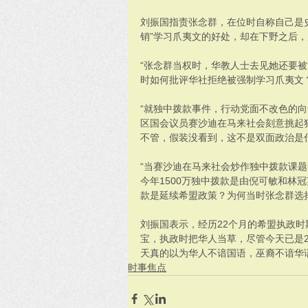
刘振国指责张念群，在位时自称自己是
销”学习爪夷文的好处，却在下野之后
“张念群当权时，华教人士去见她还要
时如何批评华社拒绝被强制学习爪夷文
“就独中拨款事件，行动党面不改色的
区国会议员赛沙迪在马来社会刻意挑起
不管，假装没看到，这不是双面政治是
“当赛沙迪在马来社会炒作独中拨款课
今年1500万独中拨款是由倪可敏和林
款是延续希盟政策？为何当时张念群选
刘振国表示，经历22个月的希盟执政
宝，执政时把华人当草，尽管今天已是2
天真的以为华人不谙国语，巫裔不谙华
时事焦点