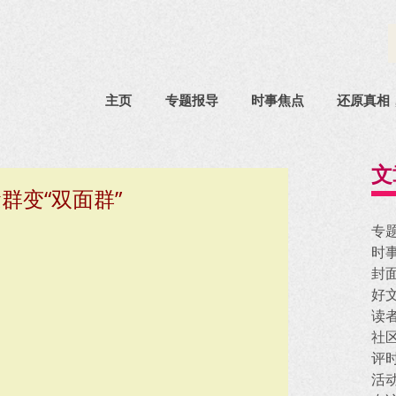
主页
专题报导
时事焦点
还原真相
文
群变“双面群”
专
时
封
好
读
社
评
活