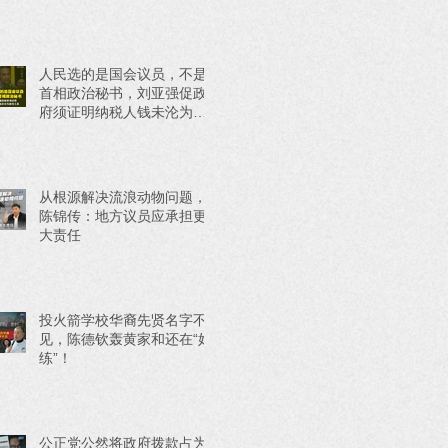
人民选的是国会议员，不是
首相政治秘书，刘亚强促政
府须证明纳税人钱未沦为政
治工具
从根源解决流浪动物问题，
陈锦传：地方议员应承担更
大责任
投火箭学校华裔先贤名字不
见，陈德钦轰黄家和还在“好
练”！
公正党公然将政府拨款占为