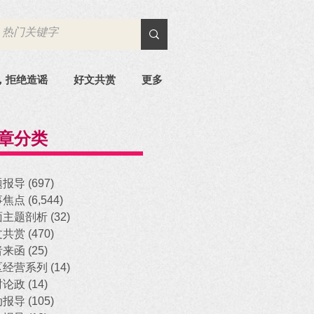
，拒绝造谣
好文共赏
更多
章分类
题报导
(697)
697 posts
事焦点
(6,544)
6,544 posts
面主题剖析
(32)
32 posts
文共赏
(470)
470 posts
者来函
(25)
25 posts
区经营系列
(14)
14 posts
时论政
(14)
14 posts
动报导
(105)
105 posts