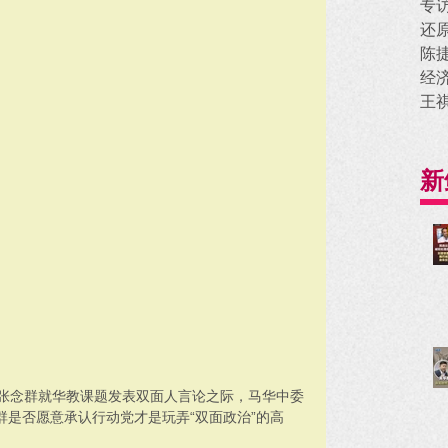
专
还
陈
经
王
新
长张念群就华教课题发表双面人言论之际，马华中委
是否愿意承认行动党才是玩弄“双面政治”的高