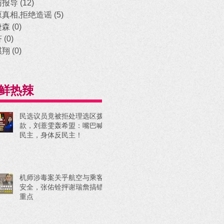
访报导
(12)
12 posts
原真相,拒绝造谣
(5)
5 posts
捷森
(0)
0 posts
济
(0)
0 posts
祺翔
(0)
0 posts
鲜热辣
民选议员竟被拒处理选区拨
款，刘薏雯轰希盟：嘴巴喊
民主，身体反民主！
机师涉毒案关乎航空与乘客
安全，张佑铨抨谢瑞詹搞错
重点