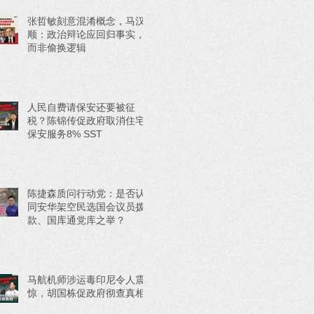
张哲敏刻意混淆概念，马汉
顺：政治辩论应回归事实，
而非偷换逻辑
人民自费请保安还要被征
税？陈锦传促政府取消住宅
保安服务8% SST
陈捷森质问行动党：是否认
同安华架空民选国会议员拨
款、国库通党库之举？
马航机师涉运毒印尼令人震
惊，胡国栋促政府彻查真相