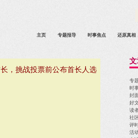
主页
专题报导
时事焦点
还原真相
文
首长，挑战投票前公布首长人选
专
时
封
好
读
社
评
活