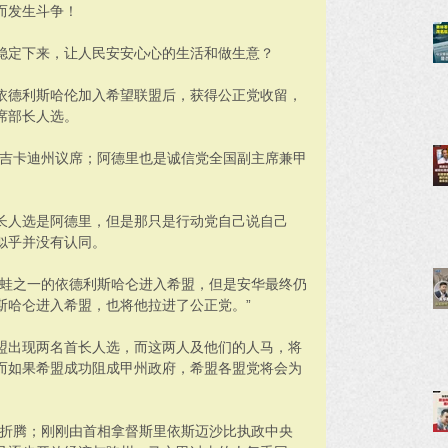
而发生斗争！
稳定下来，让人民安安心心的生活和做生意？
依德利斯哈伦加入希望联盟后，获得公正党收留，
席部长人选。
武吉卡迪州议席；阿德里也是诚信党全国副主席兼甲
长人选是阿德里，但是那只是行动党自己说自己
似乎并没有认同。
青蛙之一的依德利斯哈仑进入希盟，但是安华最终仍
斯哈仑进入希盟，也将他拉进了公正党。”
盟出现两名首长人选，而这两人及他们的人马，将
而如果希盟成功阻成甲州政府，希盟各盟党将会为
情折腾；刚刚由首相拿督斯里依斯迈沙比执政中央