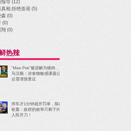
访报导
(12)
12 posts
原真相,拒绝造谣
(5)
5 posts
捷森
(0)
0 posts
济
(0)
0 posts
祺翔
(0)
0 posts
鲜热辣
“Mee Pok”被误解为猪肉，
马汉顺：涉食物敏感课题公
众需谨慎查证
停车才1分钟就开罚单，陈德
钦轰：政府的效率只剩下向
人民开刀！