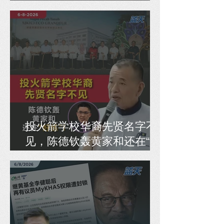
大责任
投火箭学校华裔先贤名字不
见，陈德钦轰黄家和还在“好
练”！