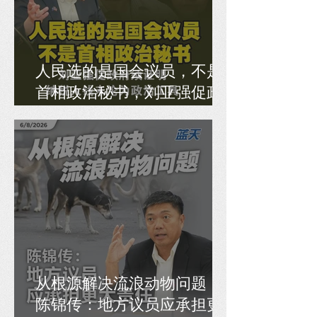
人民选的是国会议员，不是
首相政治秘书，刘亚强促政
府须证明纳税人钱未沦为政
治工具
从根源解决流浪动物问题，
陈锦传：地方议员应承担更