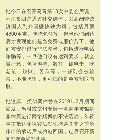
她今日在召开马青第13次中委会后说，
不法集团是通过社交媒体，以高酬劳诱
骗国人到外国赚快钱为饵，包括月薪
4800令吉、包吃包住等。但当他们到达
后才发现他们是当免费或廉价劳工。他
们被安排进行非法勾当，包括进行电话
诈骗等，一旦他们没有达到要求，就会
被严惩，包括虐待、殴打、被电击、吃
老鼠、辣椒、苦瓜等，一些则会被软
禁，不准吃饭，更可怕的是会被割取内
脏。
她透露，类似案件曾在2019年2月期间
揭发，当时霹雳州安顺一名青年被骗到
菲律宾进行网络赌博的不法活动，年轻
事主抵达菲律宾后发现待遇并非之前所
作出的承诺后成功逃回国，过后召开新
闻发布会揭发此事。