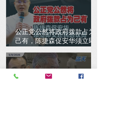
公正党公然将政府拨款占为
己有，陈捷森促安华须立即
交还民选议员
谢瑞詹急着护主是非不分才
令人头痛，张佑铨：监督部