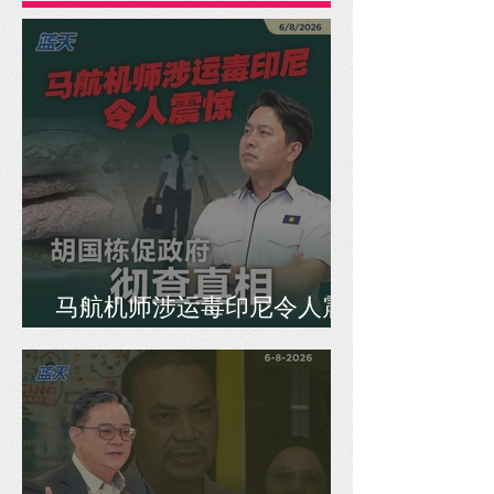
马航机师涉运毒印尼令人震
惊，胡国栋促政府彻查真相