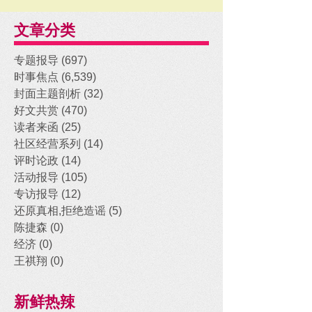
文章分类
专题报导
(697)
697 posts
时事焦点
(6,539)
6,539 posts
封面主题剖析
(32)
32 posts
好文共赏
(470)
470 posts
读者来函
(25)
25 posts
社区经营系列
(14)
14 posts
评时论政
(14)
14 posts
活动报导
(105)
105 posts
专访报导
(12)
12 posts
还原真相,拒绝造谣
(5)
5 posts
陈捷森
(0)
0 posts
经济
(0)
0 posts
王祺翔
(0)
0 posts
新鲜热辣