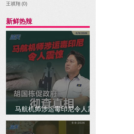
王祺翔
(0)
0 posts
新鲜热辣
马航机师涉运毒印尼令人震
惊，胡国栋促政府彻查真相