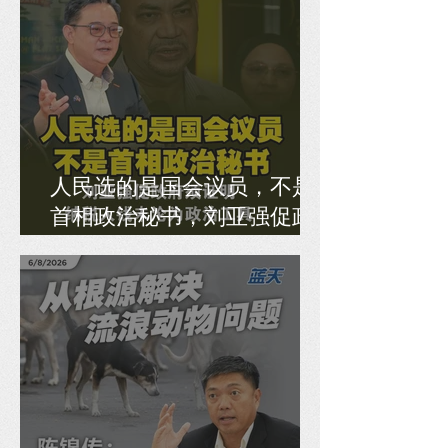
人民选的是国会议员，不是
首相政治秘书，刘亚强促政
府须证明纳税人钱未沦为政
治工具