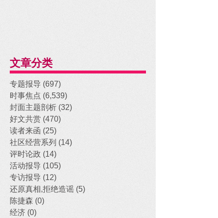
文章分类
专题报导
(697)
697 posts
时事焦点
(6,539)
6,539 posts
封面主题剖析
(32)
32 posts
好文共赏
(470)
470 posts
读者来函
(25)
25 posts
社区经营系列
(14)
14 posts
评时论政
(14)
14 posts
活动报导
(105)
105 posts
专访报导
(12)
12 posts
还原真相,拒绝造谣
(5)
5 posts
陈捷森
(0)
0 posts
经济
(0)
0 posts