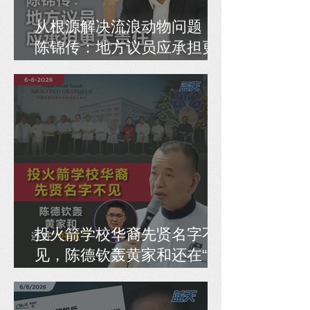
从根源解决流浪动物问题，
陈锦传：地方议员应承担更
大责任
投火箭学校华裔先贤名字不
见，陈德钦轰黄家和还在“好
练”！