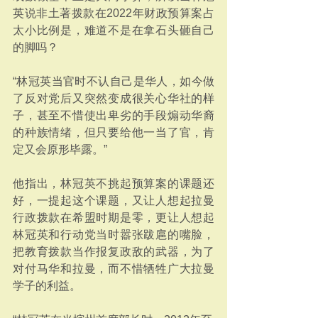
英说非土著拨款在2022年财政预算案占
太小比例是，难道不是在拿石头砸自己
的脚吗？
“林冠英当官时不认自己是华人，如今做
了反对党后又突然变成很关心华社的样
子，甚至不惜使出卑劣的手段煽动华裔
的种族情绪，但只要给他一当了官，肯
定又会原形毕露。”
他指出，林冠英不挑起预算案的课题还
好，一提起这个课题，又让人想起拉曼
行政拨款在希盟时期是零，更让人想起
林冠英和行动党当时嚣张跋扈的嘴脸，
把教育拨款当作报复政敌的武器，为了
对付马华和拉曼，而不惜牺牲广大拉曼
学子的利益。