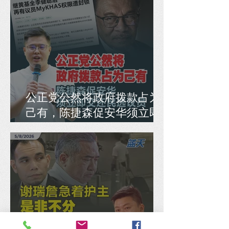
公正党公然将政府拨款占为
己有，陈捷森促安华须立即
交还民选议员