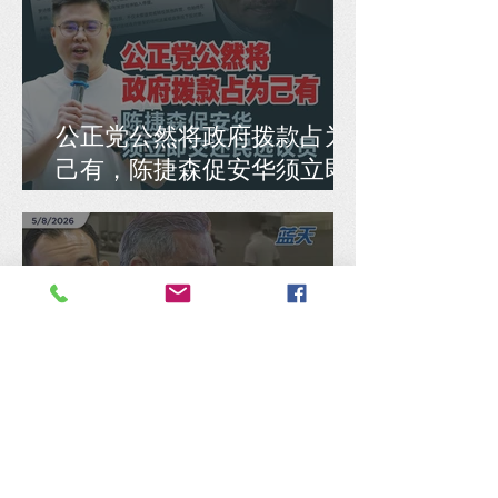
公正党公然将政府拨款占为
己有，陈捷森促安华须立即
交还民选议员
谢瑞詹急着护主是非不分才