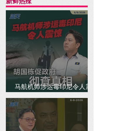
新鲜热辣
马航机师涉运毒印尼令人震
惊，胡国栋促政府彻查真相