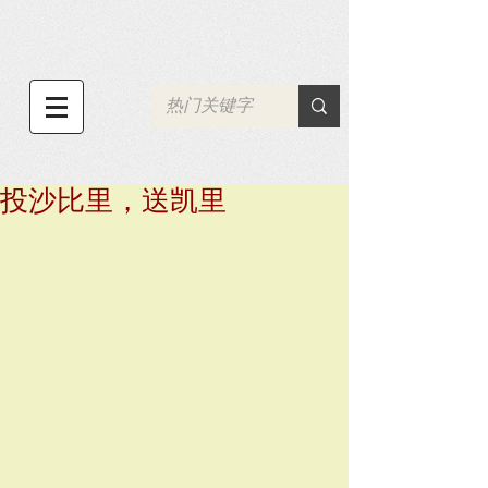
投沙比里，送凯里