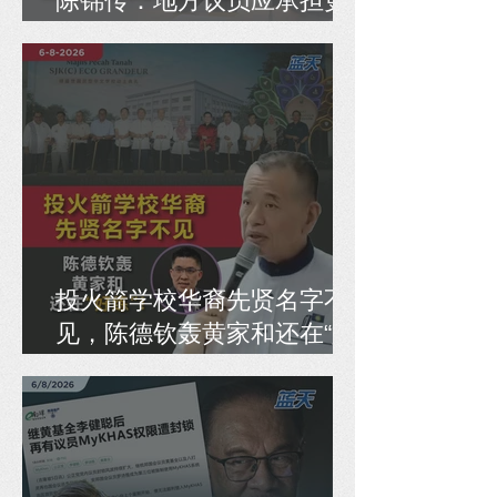
陈锦传：地方议员应承担更
大责任
投火箭学校华裔先贤名字不
见，陈德钦轰黄家和还在“好
练”！