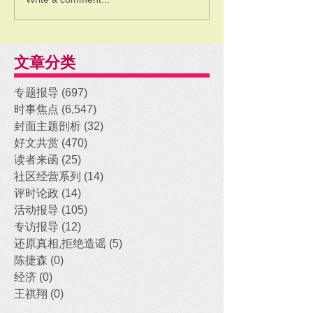
文章分类
专题报导
(697)
697 posts
时事焦点
(6,547)
6,547 posts
封面主题剖析
(32)
32 posts
好文共赏
(470)
470 posts
读者来函
(25)
25 posts
社区经营系列
(14)
14 posts
评时论政
(14)
14 posts
活动报导
(105)
105 posts
专访报导
(12)
12 posts
还原真相,拒绝造谣
(5)
5 posts
陈捷森
(0)
0 posts
经济
(0)
0 posts
王祺翔
(0)
0 posts