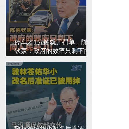
停车才1分钟就开罚单，陈德
钦轰：政府的效率只剩下向
人民开刀！
敦林苍佑华小改名后准证已