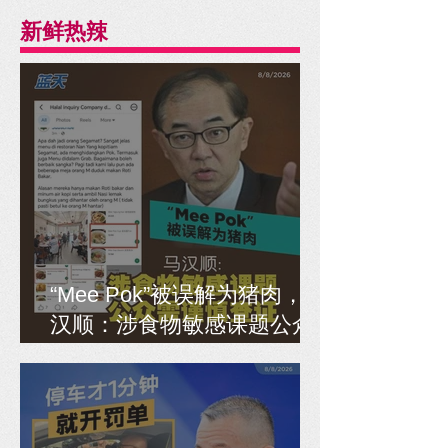
新鲜热辣
“Mee Pok”被误解为猪肉，马
汉顺：涉食物敏感课题公众
需谨慎查证