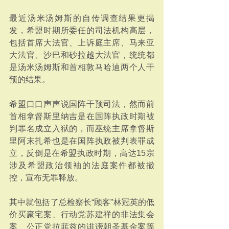
最近汤米汤姆斯的自传调查结果更揭
发，希盟时期所委任的司法机构高层，
包括首席大法官、上诉庭主席、马来亚
大法官、沙巴和砂拉越大法官，统统都
是汤米汤姆斯和首相敦马哈迪两个人干
预的结果。
希盟口口声声说国阵干预司法，然而前
首相拿督斯里纳吉是在国阵执政时期被
判罪名成立入狱的，而巫统主席拿督斯
里阿末扎希也是在国阵执政被判表罪成
立，反倒是在希盟执政时期，高达15宗
涉及希盟政治领袖的法庭案件都被撤
控，宣布无罪释放。
其中就包括了总检察长“顾客”林冠英的低
价买豪宅案、行动党苏建祥的非法集会
案、公正党拉菲兹的诽谤朝圣基金案等