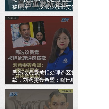
被用掉，马汉顺促教部交代
是否重发新准证
民选议员竟被拒处理选区拨
款，刘薏雯轰希盟：嘴巴喊
民主，身体反民主！