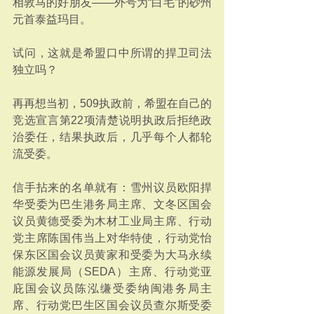
相敦马的好朋友——外号为“白毛”的砂州
元首泰益玛目。
试问，这就是希盟口中所谓的捍卫司法
独立吗？
再再想当初，509执政前，希盟在自己的
竞选宣言第22项清楚说明执政后拒绝政
治委任，结果执政后，几乎每个人都轮
流受委。
信手拈来的名单就有：雪州议员欧阳捍
华受委为巴生港务局主席、文冬区国会
议员黄德受委为木材工业局主席、行动
党主席陈国伟当上对华特使，行动党怡
保东区国会议员黄家和受委为大马永续
能源发展局（SEDA）主席、行动党亚
庇国会议员陈泓缣受委纳闽港务局主
席、行动党巴生区国会议员查尔斯受委