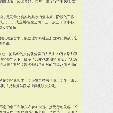
的价值观，反应良好。同时，领导马华中央推动第
续，是马华公会实施其政治蓝本第二阶段的工作。
作社；二、成立州控股公司；三、成立干训中心；
华人文物馆。
实的政治哲学，以处理华裔社会所面对的挑战，它
确道路。
任怨，把马华的声势及党员的人数由20万名增加至
他的领导之下，摆脱了60年代末期的困境，也启发
待华裔在政经文教各领域所面对的问题及所扮演的
北加罗纳郡的康贝尔大学颁发名誉法学博士学生，康贝
同时主持拉曼学院毕业典礼颁发文凭。
临危不乱的李三春第六次参加大选，接受行动党秘书长
个华裔选民占多数的选区的其中一个竞选，以证明马