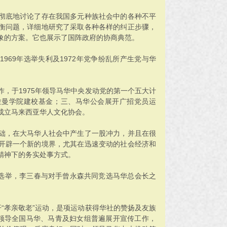
彻底地讨论了存在我国多元种族社会中的各种不平
衡问题，详细地研究了采取各种各样的纠正步骤，
象的方案。它也展示了国阵政府的协商典范。
969年选举失利及1972年党争纷乱所产生党与华
，于1975年领导马华中央发动党的第一个五大计
拉曼学院建校基金；三、马华公会展开广招党员运
成立马来西亚华人文化协会。
础，在大马华人社会中产生了一股冲力，并且在很
开辟一个新的境界，尤其在迅速变动的社会经济和
精神下的务实处事方式。
及选举，李三春与对手曾永森共同竞选马华总会长之
。
掀开“孝亲敬老”运动，是项运动获得华社的赞扬及友族
央领导全国马华、马青及妇女组普遍展开宣传工作，