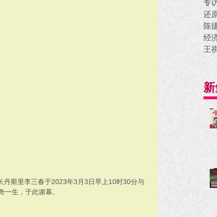
专
还
陈
经
王
新
斯里李三春于2023年3月3日早上10时30分与
奇一生，于此谢幕。