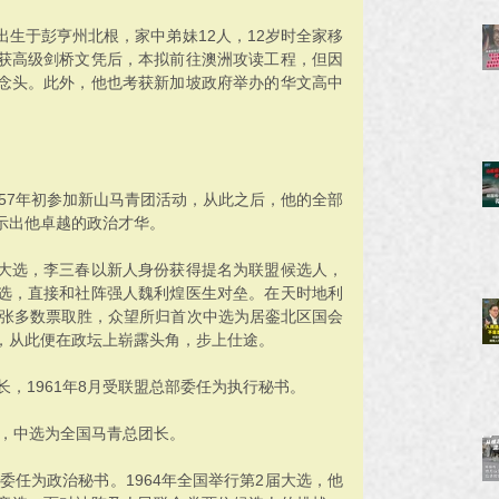
日出生于彭亨州北根，家中弟妹12人，12岁时全家移
获高级剑桥文凭后，本拟前往澳洲攻读工程，但因
念头。此外，他也考获新加坡政府举办的华文高中
957年初参加新山马青团活动，从此之后，他的全部
示出他卓越的政治才华。
首次大选，李三春以新人身份获得提名为联盟候选人，
选，直接和社阵强人魏利煌医生对垒。在天时地利
8张多数票取胜，众望所归首次中选为居銮北区国会
，从此便在政坛上崭露头角，步上仕途。
长，1961年8月受联盟总部委任为执行秘书。
上，中选为全国马青总团长。
委任为政治秘书。1964年全国举行第2届大选，他