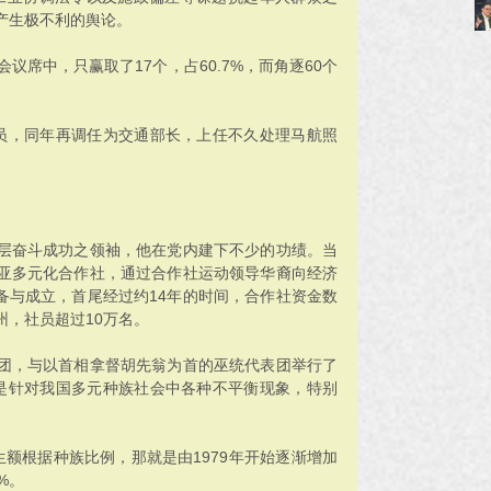
产生极不利的舆论。
议席中，只赢取了17个，占60.7%，而角逐60个
员，同年再调任为交通部长，上任不久处理马航照
层奋斗成功之领袖，他在党内建下不少的功绩。当
亚多元化合作社，通过合作社运动领导华裔向经济
筹备与成立，首尾经过约14年的时间，合作社资金数
州，社员超过10万名。
代表团，与以首相拿督胡先翁为首的巫统代表团举行了
是针对我国多元种族社会中各种不平衡现象，特别
。
额根据种族比例，那就是由1979年开始逐渐增加
%。