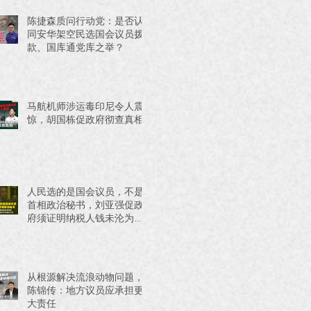
陈捷森质问行动党：是否认
同安华架空民选国会议员拨
款、国库通党库之举？
马航机师涉运毒印尼令人震
惊，胡国栋促政府彻查真相
人民选的是国会议员，不是
首相政治秘书，刘亚强促政
府须证明纳税人钱未沦为政
治工具
从根源解决流浪动物问题，
陈锦传：地方议员应承担更
大责任