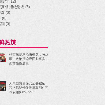
访报导
(12)
12 posts
原真相,拒绝造谣
(5)
5 posts
捷森
(0)
0 posts
济
(0)
0 posts
祺翔
(0)
0 posts
鲜热辣
张哲敏刻意混淆概念，马汉
顺：政治辩论应回归事实，
而非偷换逻辑
人民自费请保安还要被征
税？陈锦传促政府取消住宅
保安服务8% SST