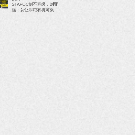
STAFOC刻不容缓，刘亚
强：勿让罪犯有机可乘！