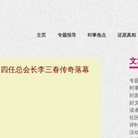
主页
专题报导
时事焦点
还原真相
文
第四任总会长李三春传奇落幕
专
时
封
好
读
社
评
活