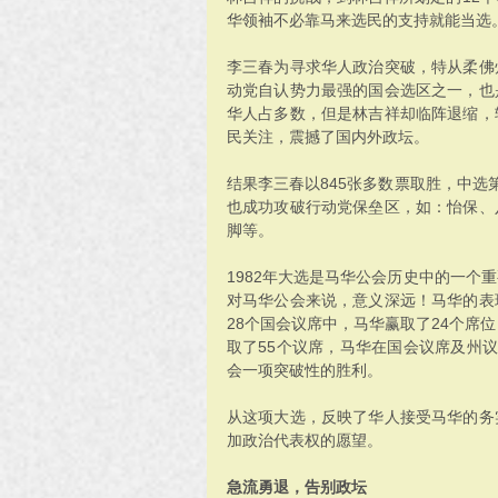
华领袖不必靠马来选民的支持就能当选
李三春为寻求华人政治突破，特从柔佛
动党自认势力最强的国会选区之一，也
华人占多数，但是林吉祥却临阵退缩，
民关注，震撼了国内外政坛。
结果李三春以845张多数票取胜，中选
也成功攻破行动党保垒区，如：怡保、
脚等。
1982年大选是马华公会历史中的一个
对马华公会来说，意义深远！马华的表
28个国会议席中，马华赢取了24个席
取了55个议席，马华在国会议席及州议席
会一项突破性的胜利。
从这项大选，反映了华人接受马华的务
加政治代表权的愿望。
急流勇退，告别政坛