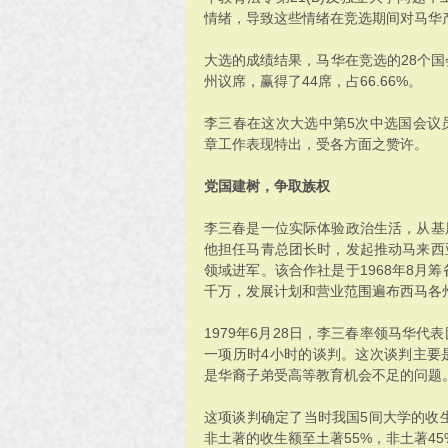
情绪，导致这些情绪在竞选期间对马华
大选的成绩结果，马华在竞选的28个国会
州议席，赢得了44席，占66.66%。
李三春在这次大选中第5次中选国会议
章工作表现特出，受各方面之赞许。
党国建树，争取族权
李三春是一位实际体验政治生活，从基
他担任马青总团长时，发起推动马来西
领域进军。该合作社是于1968年8月
千万，发展计划和营业范围遍布西马各
1979年6月28日，李三春率领马华
一项历时4小时的谈判。这次谈判主要
是华裔子弟受高等教育机会不足的问题
这项谈判确定了当时我国5间大学的收生
非土著的收生额至土著55%，非土著45