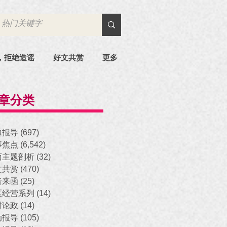
，拒绝造谣
好文共赏
更多
章分类
题报导
(697)
697 posts
事焦点
(6,542)
6,542 posts
面主题剖析
(32)
32 posts
文共赏
(470)
470 posts
者来函
(25)
25 posts
区经营系列
(14)
14 posts
时论政
(14)
14 posts
动报导
(105)
105 posts