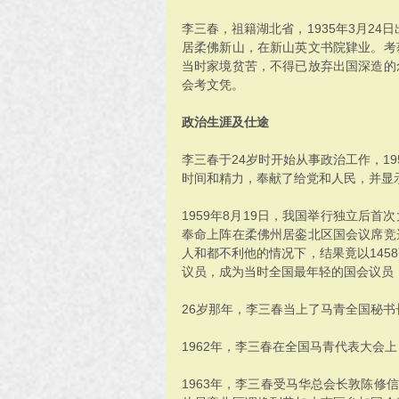
李三春，祖籍湖北省，1935年3月24
居柔佛新山，在新山英文书院肄业。考
当时家境贫苦，不得已放弃出国深造的
会考文凭。
政治生涯及仕途
李三春于24岁时开始从事政治工作，1
时间和精力，奉献了给党和人民，并显
1959年8月19日，我国举行独立后
奉命上阵在柔佛州居銮北区国会议席竞
人和都不利他的情况下，结果竟以145
议员，成为当时全国最年轻的国会议员
26岁那年，李三春当上了马青全国秘书
1962年，李三春在全国马青代表大会
1963年，李三春受马华总会长敦陈修信