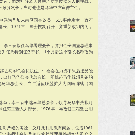
竞选，面对社阵及人民联合党两位候选人的挑战，
部政务次长，当时他也是马华中央宣传主任。
度中选为昔加末南区国会议员，513事件发生，政府
长。1971年，国会恢复召开，并重新改组内阁，
世，李三春接任马华署理会长，并担任全国篮总理事
7月升任为特别任务部长，1个月后这个部长名称改为
理由辞去马华总会长职位。中委会在力挽不果后接受他
，出任马华公会代总会长，即挑起马华既艰且钜的
的马华总会长。当年适值联盟扩大为国民阵线（国
及选举，李三春中选马华总会长，领导马华中央拟订
任劳工暨人力部长。1976年，再改任工程暨公用
华面对严峻的考验，反对党利用教育问题，包括1961
，工业协调法令以及施政偏差等课题挑起华人群众之