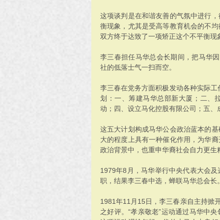
这项谈判是在和谐友善的气氛中进行，
衡现象，尤其是受高等教育机会的不均
双方终于达致了一项矫正这个不平衡现
李三春担任马华总会长期间，把马华因1
社的低落士气一扫而空。
李三春在党务方面积极发动各种实际工作
划：一、筹建马华总部新大厦；二、
动；四、设立马化控股有限公司；五、
这五大计划构成马华公会政治蓝本的基
大的程度上具有一种催化作用，为华裔
政治背景中，也重申华裔社会自力更生
1979年8月，马华举行中央代表大会
职，结果李三春中选，蝉联马华总会长
1981年11月15日，李三春亲自主持
之好评。“孝亲敬老”运动通过马华中