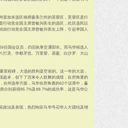
。
州昔加末选区移师森美兰州的芙蓉区，芙蓉区是行
是行动党全国主席曾敏兴医生的选区，此区选民以
转由行动党全国主席曾敏兴医生上阵，引起举国人
第6任国会议员，仍旧执掌交通部长。而马华候选人
八打灵、华都牙也、万里望、居銮、白沙罗、大山
重要里程碑，大选的胜利是空前的。这一年的大选，
现超卓，创下了历来令人鼓舞的成绩，在所角逐的
位，在州选举方面，马华在所角逐的62个议席中，赢
分别获得85.7%及88.7%的成功率，这是马华公
实政治及表现，热烈响应马华号召华人大团结及增