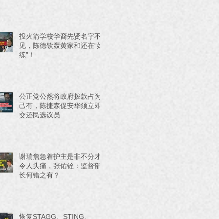
投火箭学校华裔先贤名字不
见，陈德钦轰黄家和还在“好
练”！
公正党公然将政府拨款占为
己有，陈捷森促安华须立即
交还民选议员
谢瑞詹急着护主是非不分才
令人头痛，张佑铨：监督部
长何错之有？
恢复STAGG、STING、