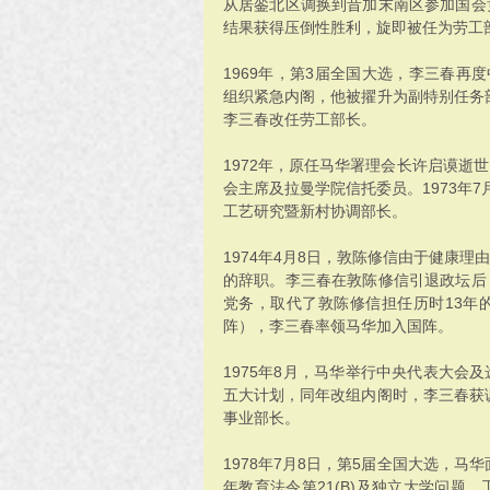
从居銮北区调换到昔加末南区参加国会
结果获得压倒性胜利，旋即被任为劳工
1969年，第3届全国大选，李三春再
组织紧急内阁，他被擢升为副特别任务部
李三春改任劳工部长。
1972年，原任马华署理会长许启谟逝
会主席及拉曼学院信托委员。1973年
工艺研究暨新村协调部长。
1974年4月8日，敦陈修信由于健康
的辞职。李三春在敦陈修信引退政坛后
党务，取代了敦陈修信担任历时13年
阵），李三春率领马华加入国阵。
1975年8月，马华举行中央代表大会
五大计划，同年改组内阁时，李三春获调
事业部长。
1978年7月8日，第5届全国大选，马
年教育法令第21(B)及独立大学问题