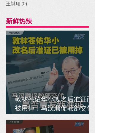
王祺翔
(0)
0 posts
新鲜热辣
敦林苍佑华小改名后准证已
被用掉，马汉顺促教部交代
是否重发新准证