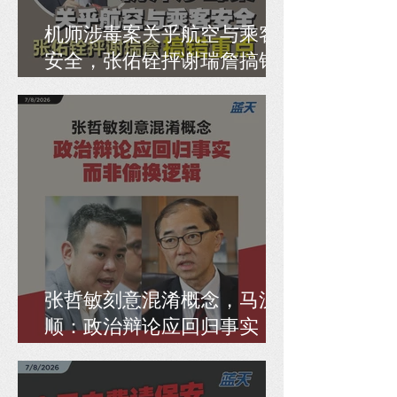
机师涉毒案关乎航空与乘客
安全，张佑铨抨谢瑞詹搞错
重点
张哲敏刻意混淆概念，马汉
顺：政治辩论应回归事实，
而非偷换逻辑