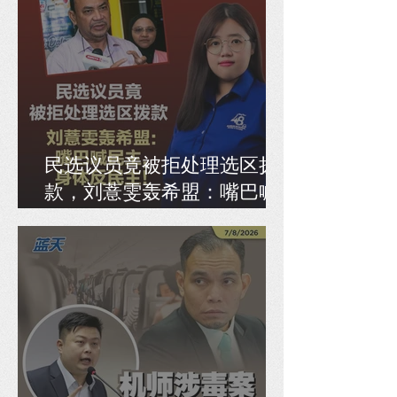
民选议员竟被拒处理选区拨
款，刘薏雯轰希盟：嘴巴喊
民主，身体反民主！