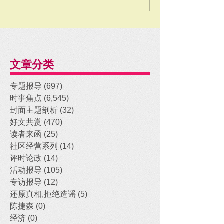
文章分类
专题报导
(697)
697 posts
时事焦点
(6,545)
6,545 posts
封面主题剖析
(32)
32 posts
好文共赏
(470)
470 posts
读者来函
(25)
25 posts
社区经营系列
(14)
14 posts
评时论政
(14)
14 posts
活动报导
(105)
105 posts
专访报导
(12)
12 posts
还原真相,拒绝造谣
(5)
5 posts
陈捷森
(0)
0 posts
经济
(0)
0 posts