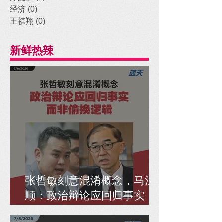
经济
(0)
0 posts
王祺翔
(0)
0 posts
新鲜热辣
张哲敏刻意混淆概念，马汉
顺：政治辩论应回归事实，
而非偷换逻辑