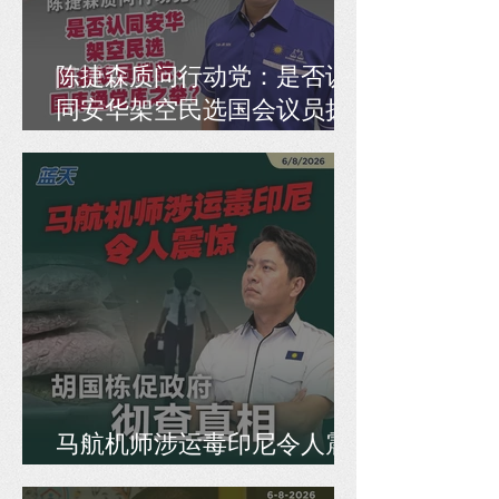
陈捷森质问行动党：是否认
同安华架空民选国会议员拨
款、国库通党库之举？
马航机师涉运毒印尼令人震
惊，胡国栋促政府彻查真相