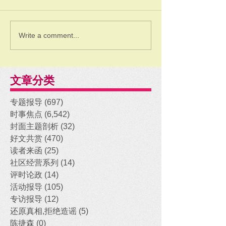
Write a comment...
文章分类
专题报导
(697)
697 posts
时事焦点
(6,542)
6,542 posts
封面主题剖析
(32)
32 posts
好文共赏
(470)
470 posts
读者来函
(25)
25 posts
社区经营系列
(14)
14 posts
评时论政
(14)
14 posts
活动报导
(105)
105 posts
专访报导
(12)
12 posts
还原真相,拒绝造谣
(5)
5 posts
陈捷森
(0)
0 posts