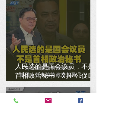
人民选的是国会议员，不是
首相政治秘书，刘亚强促政
府须证明纳税人钱未沦为政
治工具