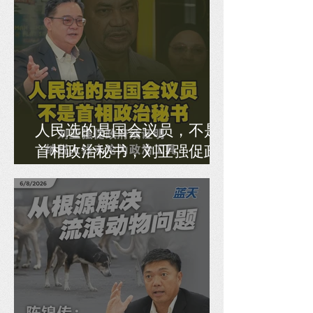
人民选的是国会议员，不是
首相政治秘书，刘亚强促政
府须证明纳税人钱未沦为政
治工具