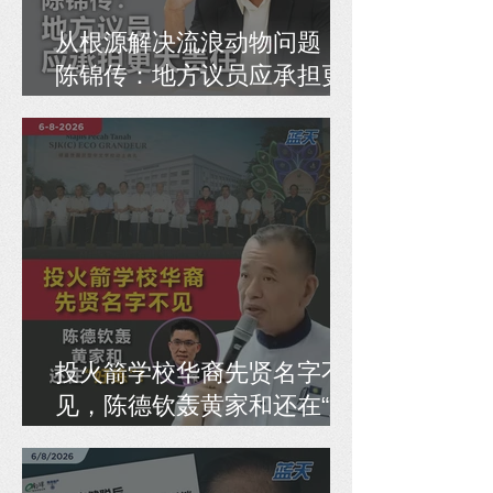
从根源解决流浪动物问题，
陈锦传：地方议员应承担更
大责任
投火箭学校华裔先贤名字不
见，陈德钦轰黄家和还在“好
练”！