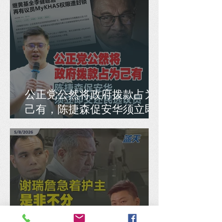
公正党公然将政府拨款占为
己有，陈捷森促安华须立即
交还民选议员