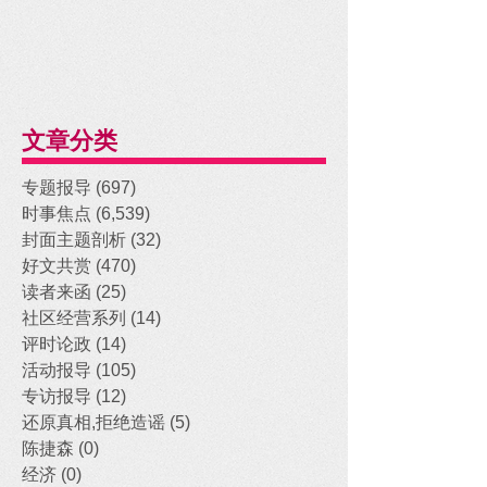
文章分类
专题报导
(697)
697 posts
时事焦点
(6,539)
6,539 posts
封面主题剖析
(32)
32 posts
好文共赏
(470)
470 posts
读者来函
(25)
25 posts
社区经营系列
(14)
14 posts
评时论政
(14)
14 posts
活动报导
(105)
105 posts
专访报导
(12)
12 posts
还原真相,拒绝造谣
(5)
5 posts
陈捷森
(0)
0 posts
经济
(0)
0 posts