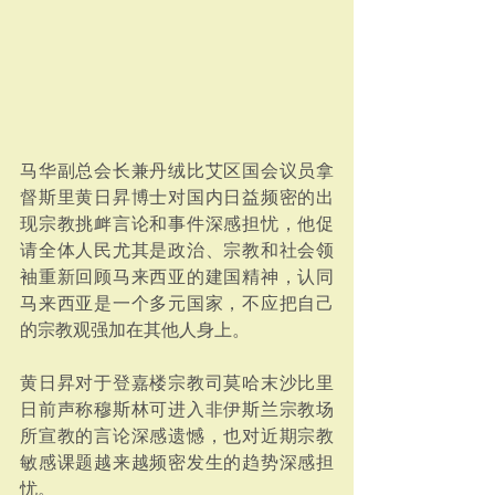
马华副总会长兼丹绒比艾区国会议员拿
督斯里黄日昇博士对国内日益频密的出
现宗教挑衅言论和事件深感担忧，他促
请全体人民尤其是政治、宗教和社会领
袖重新回顾马来西亚的建国精神，认同
马来西亚是一个多元国家，不应把自己
的宗教观强加在其他人身上。
黄日昇对于登嘉楼宗教司莫哈末沙比里
日前声称穆斯林可进入非伊斯兰宗教场
所宣教的言论深感遗憾，也对近期宗教
敏感课题越来越频密发生的趋势深感担
忧。