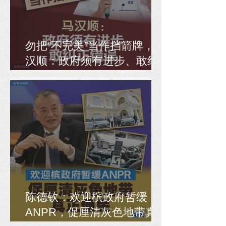
勿把“不完美”当作挡箭牌，马
汉顺：政府须有进步、敢纠
正错误
陈德钦：欢迎槟政府暂缓
ANPR，促厘清灰色地带真