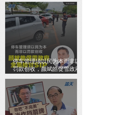
停车管理须以民为本而非以
罚款创收，颜斌皓促雪政府
全面检讨SIP