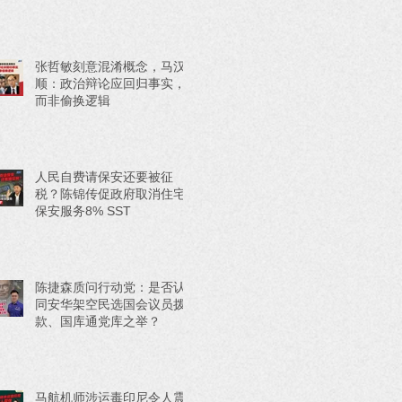
张哲敏刻意混淆概念，马汉
顺：政治辩论应回归事实，
而非偷换逻辑
人民自费请保安还要被征
税？陈锦传促政府取消住宅
保安服务8% SST
陈捷森质问行动党：是否认
同安华架空民选国会议员拨
款、国库通党库之举？
马航机师涉运毒印尼令人震