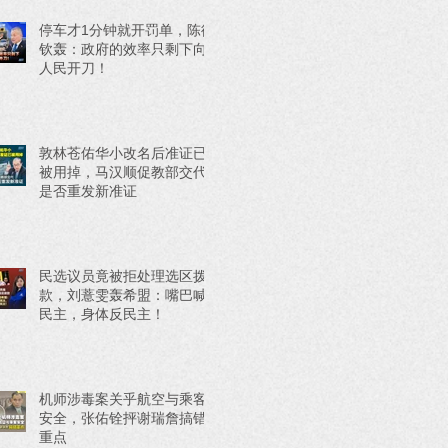
停车才1分钟就开罚单，陈德
钦轰：政府的效率只剩下向
人民开刀！
敦林苍佑华小改名后准证已
被用掉，马汉顺促教部交代
是否重发新准证
民选议员竟被拒处理选区拨
款，刘薏雯轰希盟：嘴巴喊
民主，身体反民主！
机师涉毒案关乎航空与乘客
安全，张佑铨抨谢瑞詹搞错
重点