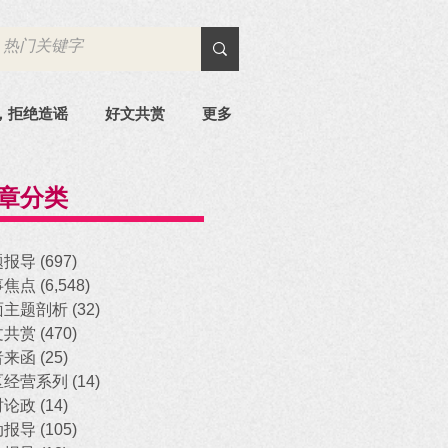
，拒绝造谣
好文共赏
更多
章分类
题报导
(697)
697 posts
事焦点
(6,548)
6,548 posts
面主题剖析
(32)
32 posts
文共赏
(470)
470 posts
者来函
(25)
25 posts
区经营系列
(14)
14 posts
时论政
(14)
14 posts
动报导
(105)
105 posts