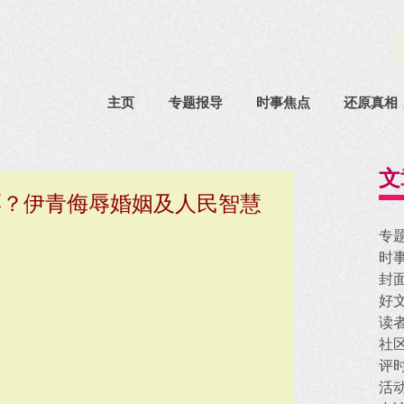
主页
专题报导
时事焦点
还原真相
文
票？伊青侮辱婚姻及人民智慧
专
时
封
好
读
社
评
活