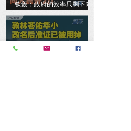
钦轰：政府的效率只剩下向
人民开刀！
敦林苍佑华小改名后准证已
被用掉，马汉顺促教部交代
是否重发新准证