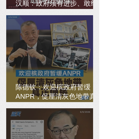
汉顺：政府须有进步、敢纠
正错误
陈德钦：欢迎槟政府暂缓
ANPR，促厘清灰色地带真
正便民