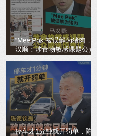
“Mee Pok”被误解为猪肉，马
汉顺：涉食物敏感课题公众
需谨慎查证
停车才1分钟就开罚单，陈德