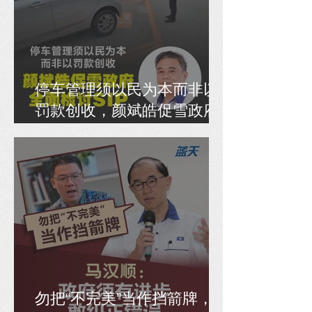
停车管理须以民为本而非以
罚款创收，颜斌皓促雪政府
全面检讨SIP
勿把“不完美”当作挡箭牌，马