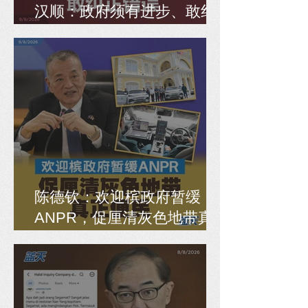
汉顺：政府须有进步、敢纠
正错误
陈德钦：欢迎槟政府暂缓
ANPR，促厘清灰色地带真
正便民