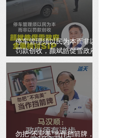
停车管理须以民为本而非以
罚款创收，颜斌皓促雪政府
全面检讨SIP
勿把“不完美”当作挡箭牌，马