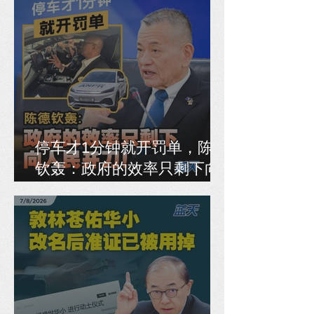
停车才1分钟就开罚单，陈德
钦轰：政府的效率只剩下向
人民开刀！