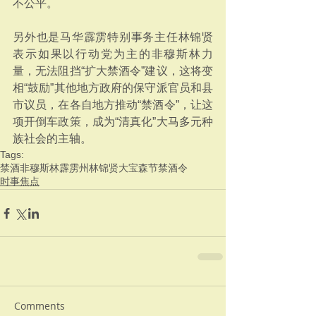
不公平。
另外也是马华霹雳特别事务主任林锦贤
表示如果以行动党为主的非穆斯林力
量，无法阻挡“扩大禁酒令”建议，这将变
相“鼓励”其他地方政府的保守派官员和县
市议员，在各自地方推动“禁酒令”，让这
项开倒车政策，成为“清真化”大马多元种
族社会的主轴。
Tags:
禁酒
非穆斯林
霹雳州
林锦贤
大宝森节
禁酒令
时事焦点
Comments