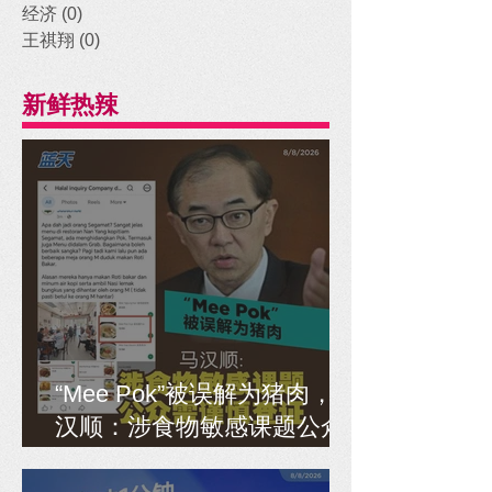
经济
(0)
0 posts
王祺翔
(0)
0 posts
新鲜热辣
“Mee Pok”被误解为猪肉，马
汉顺：涉食物敏感课题公众
需谨慎查证