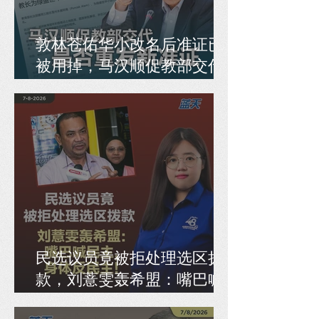
敦林苍佑华小改名后准证已
被用掉，马汉顺促教部交代
是否重发新准证
民选议员竟被拒处理选区拨
款，刘薏雯轰希盟：嘴巴喊
民主，身体反民主！