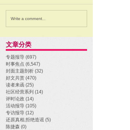
Write a comment...
文章分类
专题报导
(697)
697 posts
时事焦点
(6,547)
6,547 posts
封面主题剖析
(32)
32 posts
好文共赏
(470)
470 posts
读者来函
(25)
25 posts
社区经营系列
(14)
14 posts
评时论政
(14)
14 posts
活动报导
(105)
105 posts
专访报导
(12)
12 posts
还原真相,拒绝造谣
(5)
5 posts
陈捷森
(0)
0 posts