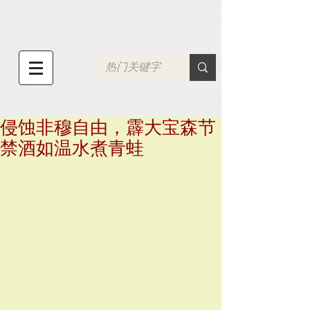
侵蚀非穆自由，霹大宝森节
禁酒如温水煮青蛙