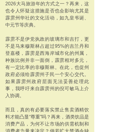
2026大马旅游年的方式之一？再来，这
也令人怀疑这措施是否也会影响尤其是
霹雳州华社的文化活动，如九皇爷诞、
中元节等庆典。
霹雳不是伊党执政的玻璃市和吉打，更
不是马来穆斯林占超过95%的吉兰丹和
登嘉楼，霹雳是西海岸城市化的州属，
种族比例并非一面倒，霹雳相对多元，
有一定比率的非穆斯林。在此，也促州
政府必须给霹雳州子民一个安心交代。
如果霹雳州政府层面无法妥善处理此
事，我呼吁来自霹雳州的倪可敏马上介
入协调。
而且，真的有必要落实禁止售卖酒精饮
料才能凸显“尊重”吗？再来，酒类饮品是
消费产品，为何不让市场的供需机制和
消费者力量来决定？倘若扩大禁酒令缺