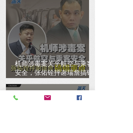
机师涉毒案关乎航空与乘客
安全，张佑铨抨谢瑞詹搞错
重点