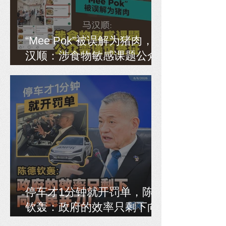
“Mee Pok”被误解为猪肉，马
汉顺：涉食物敏感课题公众
需谨慎查证
停车才1分钟就开罚单，陈德
钦轰：政府的效率只剩下向
人民开刀！