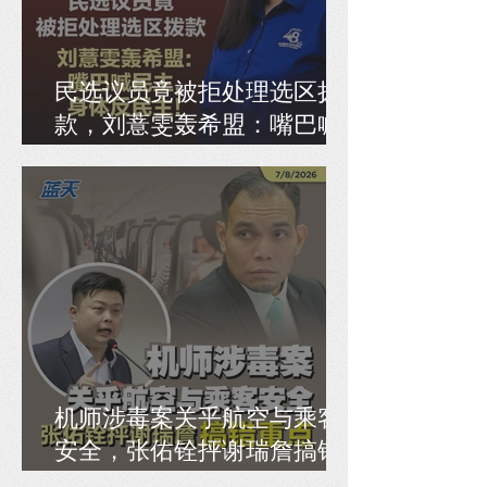
民选议员竟被拒处理选区拨
款，刘薏雯轰希盟：嘴巴喊
民主，身体反民主！
机师涉毒案关乎航空与乘客
安全，张佑铨抨谢瑞詹搞错
重点