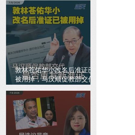
敦林苍佑华小改名后准证已
被用掉，马汉顺促教部交代
是否重发新准证