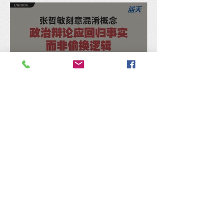
张哲敏刻意混淆概念，马汉
顺：政治辩论应回归事实，
而非偷换逻辑