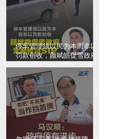
停车管理须以民为本而非以
罚款创收，颜斌皓促雪政府
全面检讨SIP