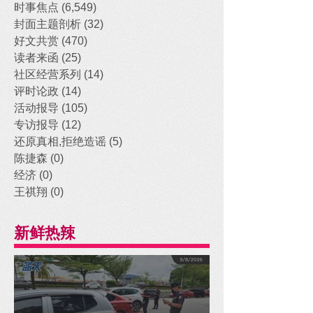
时事焦点
(6,549)
6,549 posts
封面主题剖析
(32)
32 posts
好文共赏
(470)
470 posts
读者来函
(25)
25 posts
社区经营系列
(14)
14 posts
评时论政
(14)
14 posts
活动报导
(105)
105 posts
专访报导
(12)
12 posts
还原真相,拒绝造谣
(5)
5 posts
陈捷森
(0)
0 posts
经济
(0)
0 posts
王祺翔
(0)
0 posts
新鲜热辣