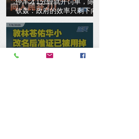
停车才1分钟就开罚单，陈德
钦轰：政府的效率只剩下向
人民开刀！
敦林苍佑华小改名后准证已
被用掉，马汉顺促教部交代
是否重发新准证