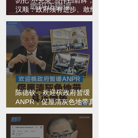
勿把“不完美”当作挡箭牌，马
汉顺：政府须有进步、敢纠
正错误
陈德钦：欢迎槟政府暂缓
ANPR，促厘清灰色地带真
正便民