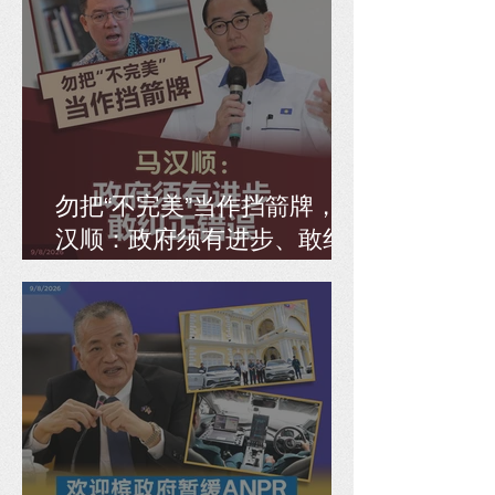
勿把“不完美”当作挡箭牌，马
汉顺：政府须有进步、敢纠
正错误