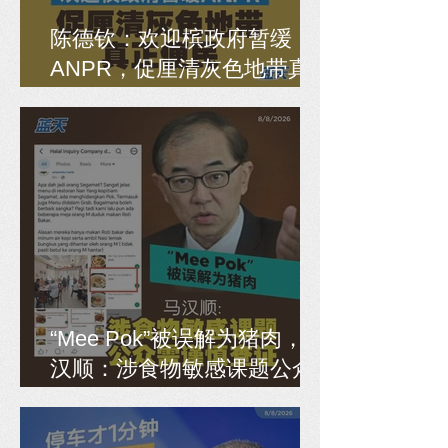
陈德钦：欢迎槟政府暂缓
ANPR，促厘清灰色地带真
正便民
“Mee Pok”被误解为猪肉，马
汉顺：涉食物敏感课题公众
需谨慎查证