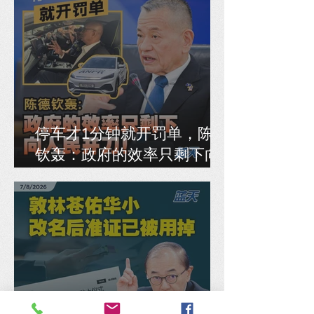
停车才1分钟就开罚单，陈德
钦轰：政府的效率只剩下向
人民开刀！