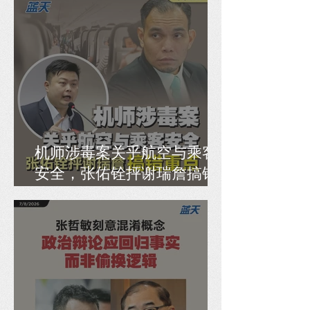
机师涉毒案关乎航空与乘客
安全，张佑铨抨谢瑞詹搞错
重点