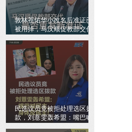
敦林苍佑华小改名后准证已
被用掉，马汉顺促教部交代
是否重发新准证
民选议员竟被拒处理选区拨
款，刘薏雯轰希盟：嘴巴喊
民主，身体反民主！