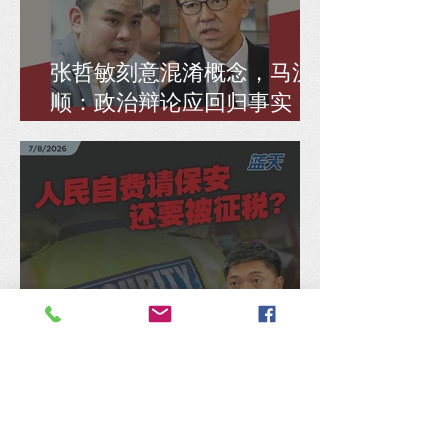
张哲敏刻意混淆概念，马汉
顺：政治辩论应回归事实，
而非偷换逻辑
人民自费请保安还要被征
税？陈锦传促政府取消住宅
保安服务8% SST