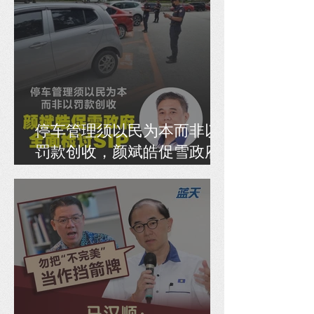
停车管理须以民为本而非以
罚款创收，颜斌皓促雪政府
全面检讨SIP