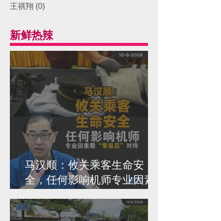
王祺翔
(0)
0 posts
新鲜热辣
马汉顺：攸关乘客生命安
全，任何影响机师专业因素
需“零容忍”对待