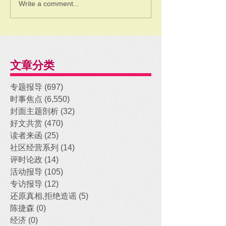
Write a comment...
文章分类
专题报导
(697)
697 posts
时事焦点
(6,550)
6,550 posts
封面主题剖析
(32)
32 posts
好文共赏
(470)
470 posts
读者来函
(25)
25 posts
社区经营系列
(14)
14 posts
评时论政
(14)
14 posts
活动报导
(105)
105 posts
专访报导
(12)
12 posts
还原真相,拒绝造谣
(5)
5 posts
陈捷森
(0)
0 posts
经济
(0)
0 posts