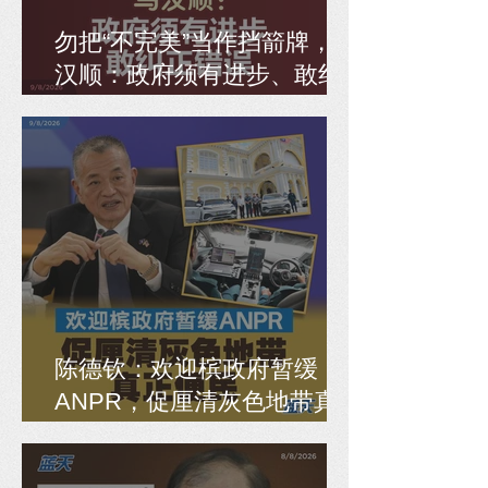
勿把“不完美”当作挡箭牌，马
汉顺：政府须有进步、敢纠
正错误
陈德钦：欢迎槟政府暂缓
ANPR，促厘清灰色地带真
正便民