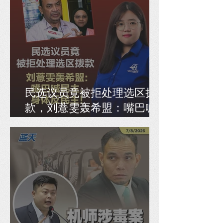
民选议员竟被拒处理选区拨
款，刘薏雯轰希盟：嘴巴喊
民主，身体反民主！