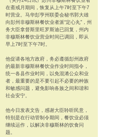
 （关丹24日讯）彭州非穆斯林餐饮业者
在斋戒月期间，恢复从上午7时至下午7
时营业。马华彭亨州联委会秘书郭大雄
向彭州非穆斯林餐饮业者派“定心丸”，州
务大臣拿督斯里旺罗斯迪已回复，州内
非穆斯林餐饮业营业时间已调回，即从
早上7时至下午7时。
他促请各地方政府，务必遵循彭州政府
的最新非穆斯林餐饮业作业时间指令，
统一各县作业时间，以免混淆公众和业
者，最重要的是不要引起不必要的种族
和敏感问题，避免影响各族之间和谐和
社会安宁。
他今日发表文告，感谢大臣聆听民意，
特别是在行动管制令期间，餐饮业必须
继续运作，以解决非穆斯林的饮食问
题。