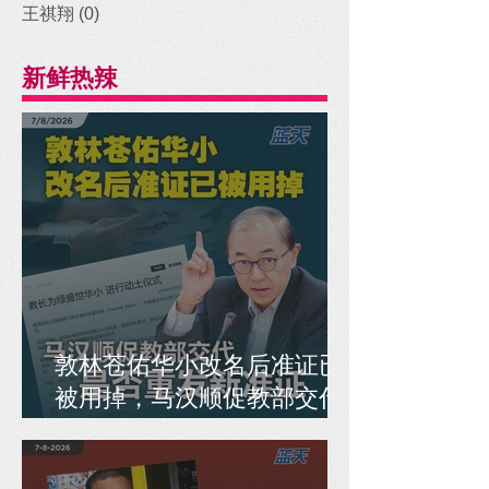
王祺翔
(0)
0 posts
新鲜热辣
敦林苍佑华小改名后准证已
被用掉，马汉顺促教部交代
是否重发新准证