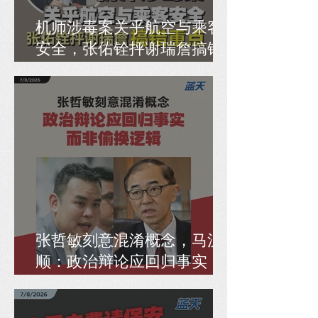
机师涉毒案关乎航空与乘客
安全，张佑铨抨谢瑞詹搞错
重点
张哲敏刻意混淆概念，马汉
顺：政治辩论应回归事实，
而非偷换逻辑