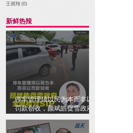
王祺翔
(0)
0 posts
新鲜热辣
停车管理须以民为本而非以
罚款创收，颜斌皓促雪政府
全面检讨SIP