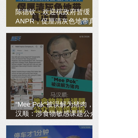
陈德钦：欢迎槟政府暂缓
ANPR，促厘清灰色地带真
正便民
“Mee Pok”被误解为猪肉，马
汉顺：涉食物敏感课题公众
需谨慎查证