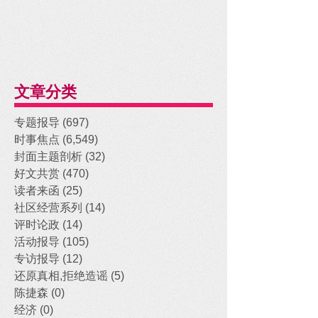
文章分类
专题报导
(697)
697 posts
时事焦点
(6,549)
6,549 posts
封面主题剖析
(32)
32 posts
好文共赏
(470)
470 posts
读者来函
(25)
25 posts
社区经营系列
(14)
14 posts
评时论政
(14)
14 posts
活动报导
(105)
105 posts
专访报导
(12)
12 posts
还原真相,拒绝造谣
(5)
5 posts
陈捷森
(0)
0 posts
经济
(0)
0 posts