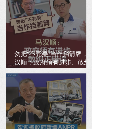
勿把“不完美”当作挡箭牌，马
汉顺：政府须有进步、敢纠
正错误