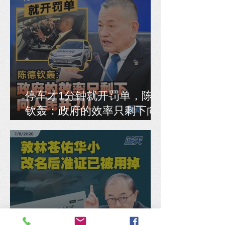
停车才1分钟就开罚单，陈德
钦轰：政府的效率只剩下向
人民开刀！