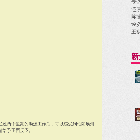
专
还
陈
经
王
新
经过两个星期的助选工作后，可以感受到柏朗埃州
都给予正面反应。