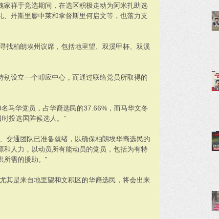
魏家祥于竞选期间，在选区积极走动为阿米扎助选
礼、丹斯里廖中莱和拿督斯里何启文等，也落力支
并寻找柏朗埃州议席，包括地里望、双溪甲杯、双溪
特别设立一个叩应中心，而通过联络党员所取得的
0名马华党员，占华裔选民的37.66%，而马华文冬
日时投选国阵候选人。”
员、交通团队已准备就绪，以确保柏朗埃华裔选民的
源和人力，以动员所有能动员的党员，包括为有特
供所需的援助。”
，尤其是来自地里望和文积区的华裔选民，将会出来