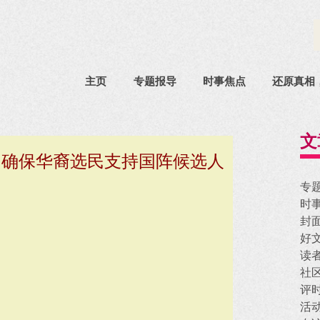
主页
专题报导
时事焦点
还原真相
文
，确保华裔选民支持国阵候选人
专
时
封
好
读
社
评
活