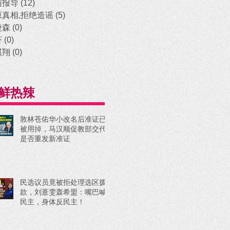
访报导
(12)
12 posts
原真相,拒绝造谣
(5)
5 posts
捷森
(0)
0 posts
济
(0)
0 posts
祺翔
(0)
0 posts
鲜热辣
敦林苍佑华小改名后准证已
被用掉，马汉顺促教部交代
是否重发新准证
民选议员竟被拒处理选区拨
款，刘薏雯轰希盟：嘴巴喊
民主，身体反民主！