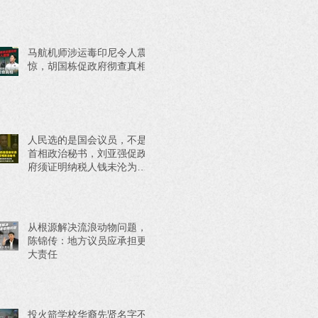
马航机师涉运毒印尼令人震
惊，胡国栋促政府彻查真相
人民选的是国会议员，不是
首相政治秘书，刘亚强促政
府须证明纳税人钱未沦为政
治工具
从根源解决流浪动物问题，
陈锦传：地方议员应承担更
大责任
投火箭学校华裔先贤名字不