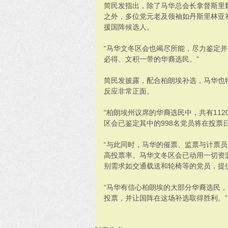
简民发指出，除了马华总会长拿督斯里
之外，多位党元老及领袖如丹斯里林亚
援国阵候选人。
“马华文冬区会也竭尽所能，尽力鉴定
必得、文积一带的华裔选民。”
简民发披露，配合柏朗埃补选，马华也
反应非常正面。
“柏朗埃州议席的华裔选民中，共有112
区会已鉴定其中的998名党员将在投票
“与此同时，马华的催票、监票与计票
高投票率。马华文冬区会已动用一切资
别需求如交通载送和轮椅等的党员，提
“马华有信心柏朗埃的大部分华裔选民
投票，并让国阵在这场补选取得胜利。”