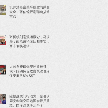
机师涉毒案关乎航空与乘客
安全，张佑铨抨谢瑞詹搞错
重点
张哲敏刻意混淆概念，马汉
顺：政治辩论应回归事实，
而非偷换逻辑
人民自费请保安还要被征
税？陈锦传促政府取消住宅
保安服务8% SST
陈捷森质问行动党：是否认
同安华架空民选国会议员拨
款、国库通党库之举？