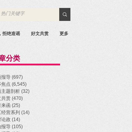
，拒绝造谣
好文共赏
更多
章分类
题报导
(697)
697 posts
事焦点
(6,545)
6,545 posts
面主题剖析
(32)
32 posts
文共赏
(470)
470 posts
者来函
(25)
25 posts
区经营系列
(14)
14 posts
时论政
(14)
14 posts
动报导
(105)
105 posts