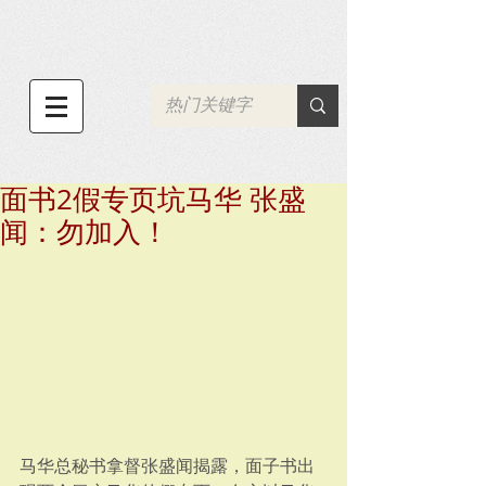
面书2假专页坑马华 张盛
闻：勿加入！
马华总秘书拿督张盛闻揭露，面子书出