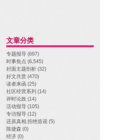
文章分类
专题报导
(697)
697 posts
时事焦点
(6,545)
6,545 posts
封面主题剖析
(32)
32 posts
好文共赏
(470)
470 posts
读者来函
(25)
25 posts
社区经营系列
(14)
14 posts
评时论政
(14)
14 posts
活动报导
(105)
105 posts
专访报导
(12)
12 posts
还原真相,拒绝造谣
(5)
5 posts
陈捷森
(0)
0 posts
经济
(0)
0 posts