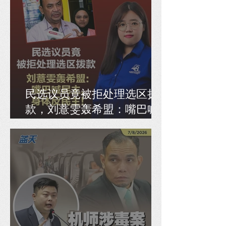
民选议员竟被拒处理选区拨
款，刘薏雯轰希盟：嘴巴喊
民主，身体反民主！