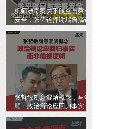
机师涉毒案关乎航空与乘客
安全，张佑铨抨谢瑞詹搞错
重点
张哲敏刻意混淆概念，马汉
顺：政治辩论应回归事实，
而非偷换逻辑