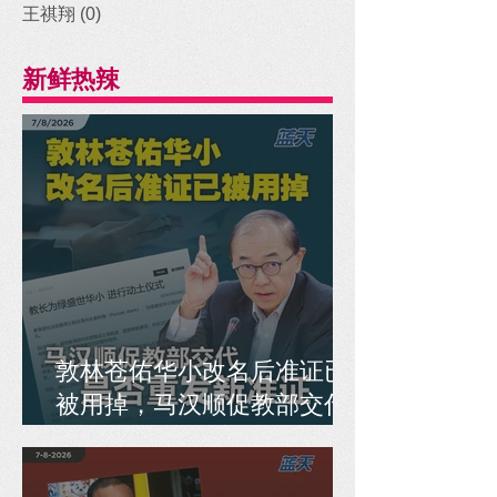
王祺翔
(0)
0 posts
新鲜热辣
敦林苍佑华小改名后准证已
被用掉，马汉顺促教部交代
是否重发新准证